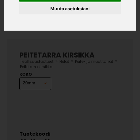
Muuta asetuksiani
PEITETARRA KIRSIKKA
»
»
»
Teollisuustuotteet
Helat
Peite- ja muut tarrat
Peitetarra kirsikka
KOKO
Tuotekoodi