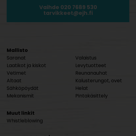
Vaihde 020 7689 530
tarvikkeet@ejh.fi
Mallisto
Saranat
Valaistus
Laatikot ja kiskot
Levytuotteet
Vetimet
Reunanauhat
Altaat
Kalusterungot, ovet
Sähköpöydät
Helat
Mekanismit
Pintakäsittely
Muut linkit
Whistleblowing