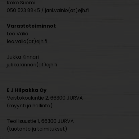
Koko Suomi
050 523 8845 / jani.vainio(at)ejh.fi
Varastotoiminnot
Leo Väliä
leo.valia(at)ejh.fi
Jukka Kinnari
jukka.kinnari(at)ejh.fi
E J Hiipakka Oy
Veistokouluntie 2, 66300 JURVA
(myynti ja hallinto)
Teollisuustie 1, 66300 JURVA
(tuotanto ja toimitukset)