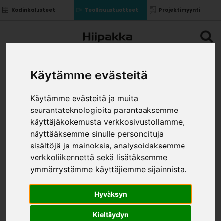
Kodinkalusteet
Teollisuustuotteet
Projektimyynti
Käytämme evästeitä
Käytämme evästeitä ja muita
seurantateknologioita parantaaksemme
käyttäjäkokemusta verkkosivustollamme,
näyttääksemme sinulle personoituja
sisältöjä ja mainoksia, analysoidaksemme
verkkoliikennettä sekä lisätäksemme
ymmärrystämme käyttäjiemme sijainnista.
Hyväksyn
Kieltäydyn