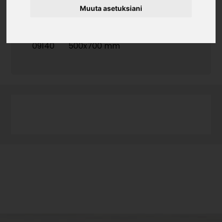
Muuta asetuksiani
Tuotekoodi
09140
500x700 mm