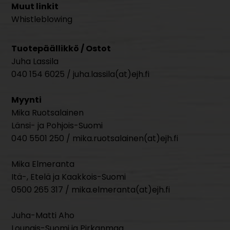
Muut linkit
Whistleblowing
Tuotepäällikkö / Ostot
Juha Lassila
040 154 6025 / juha.lassila(at)ejh.fi
Myynti
Mika Ruotsalainen
Länsi- ja Pohjois-Suomi
040 5501 250 / mika.ruotsalainen(at)ejh.fi
Mika Elmeranta
Itä-, Etelä ja Kaakkois-Suomi
0500 265 317 / mika.elmeranta(at)ejh.fi
Juha-Matti Aho
Lounais-Suomi ja Pirkanmaa