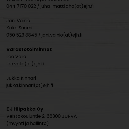
044 7170 022 / juha-matti.aho(at)ejh.fi
Jani Vainio
Koko Suomi
050 523 8845 / jani.vainio(at)ejh.fi
Varastotoiminnot
Leo Väliä
leo.valia(at)ejh.fi
Jukka Kinnari
jukka.kinnari(at)ejh.fi
E J Hiipakka Oy
Veistokouluntie 2, 66300 JURVA
(myynti ja hallinto)