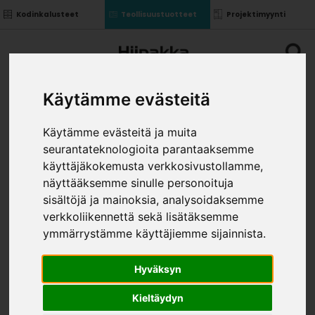
Kodinkalusteet
Teollisuustuotteet
Projektimyynti
Käytämme evästeitä
Käytämme evästeitä ja muita
seurantateknologioita parantaaksemme
SOLUMUOVIARKKI OVI-
käyttäjäkokemusta verkkosivustollamme,
PAKKAUS
näyttääksemme sinulle personoituja
»
»
»
sisältöjä ja mainoksia, analysoidaksemme
Teollisuustuotteet
Helat
Pakkaustarvikkeet
Solumuoviarkki OVI-pakkaus
verkkoliikennettä sekä lisätäksemme
KOKO
ymmärrystämme käyttäjiemme sijainnista.
Hyväksyn
Kieltäydyn