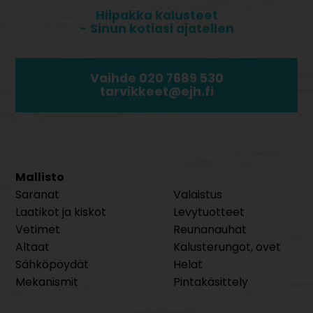
Hiipakka kalusteet
- Sinun kotiasi ajatellen
Vaihde 020 7689 530
tarvikkeet@ejh.fi
Mallisto
Saranat
Valaistus
Laatikot ja kiskot
Levytuotteet
Vetimet
Reunanauhat
Altaat
Kalusterungot, ovet
Sähköpöydät
Helat
Mekanismit
Pintakäsittely