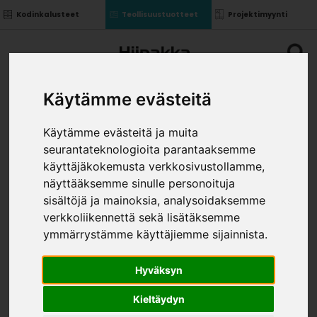
Kodinkalusteet
Teollisuustuotteet
Projektimyynti
Käytämme evästeitä
Käytämme evästeitä ja muita
seurantateknologioita parantaaksemme
KUPLAPUSSI 4 D PIENI
käyttäjäkokemusta verkkosivustollamme,
»
»
»
näyttääksemme sinulle personoituja
Teollisuustuotteet
Helat
Pakkaustarvikkeet
Kuplapussi 4 D Pieni
sisältöjä ja mainoksia, analysoidaksemme
KOKO
verkkoliikennettä sekä lisätäksemme
ymmärrystämme käyttäjiemme sijainnista.
Hyväksyn
Kieltäydyn