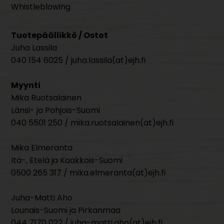
Whistleblowing
Tuotepäällikkö / Ostot
Juha Lassila
040 154 6025 / juha.lassila(at)ejh.fi
Myynti
Mika Ruotsalainen
Länsi- ja Pohjois-Suomi
040 5501 250 / mika.ruotsalainen(at)ejh.fi
Mika Elmeranta
Itä-, Etelä ja Kaakkois-Suomi
0500 265 317 / mika.elmeranta(at)ejh.fi
Juha-Matti Aho
Lounais-Suomi ja Pirkanmaa
044 7170 022 / juha-matti.aho(at)ejh.fi