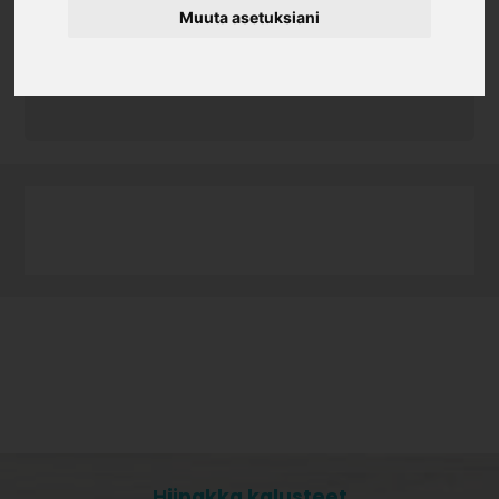
Muuta asetuksiani
Tuotekoodi
09143
200*275/180*265
Hiipakka kalusteet