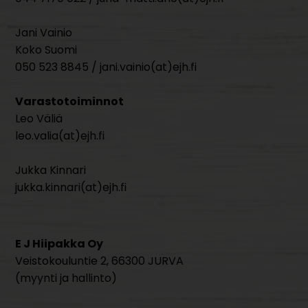
Jani Vainio
Koko Suomi
050 523 8845 / jani.vainio(at)ejh.fi
Varastotoiminnot
Leo Väliä
leo.valia(at)ejh.fi
Jukka Kinnari
jukka.kinnari(at)ejh.fi
E J Hiipakka Oy
Veistokouluntie 2, 66300 JURVA
(myynti ja hallinto)