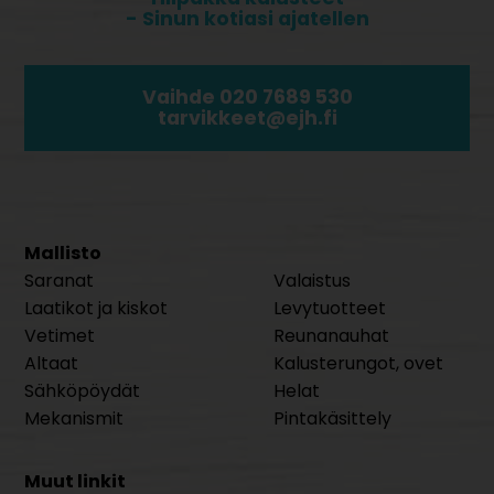
- Sinun kotiasi ajatellen
Vaihde 020 7689 530
tarvikkeet@ejh.fi
Mallisto
Saranat
Valaistus
Laatikot ja kiskot
Levytuotteet
Vetimet
Reunanauhat
Altaat
Kalusterungot, ovet
Sähköpöydät
Helat
Mekanismit
Pintakäsittely
Muut linkit