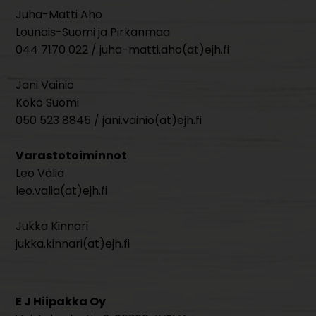
Juha-Matti Aho
Lounais-Suomi ja Pirkanmaa
044 7170 022 / juha-matti.aho(at)ejh.fi
Jani Vainio
Koko Suomi
050 523 8845 / jani.vainio(at)ejh.fi
Varastotoiminnot
Leo Väliä
leo.valia(at)ejh.fi
Jukka Kinnari
jukka.kinnari(at)ejh.fi
E J Hiipakka Oy