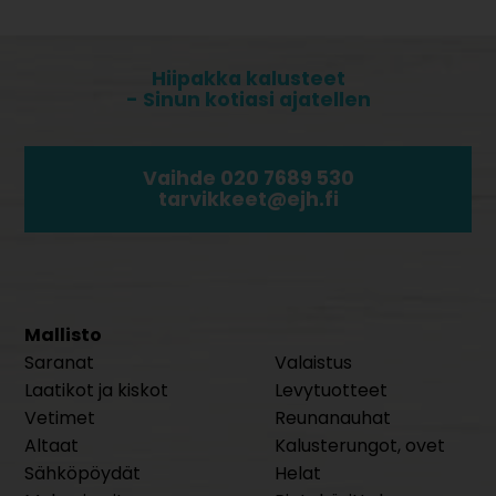
Hiipakka kalusteet
- Sinun kotiasi ajatellen
Vaihde 020 7689 530
tarvikkeet@ejh.fi
Mallisto
Saranat
Valaistus
Laatikot ja kiskot
Levytuotteet
Vetimet
Reunanauhat
Altaat
Kalusterungot, ovet
Sähköpöydät
Helat