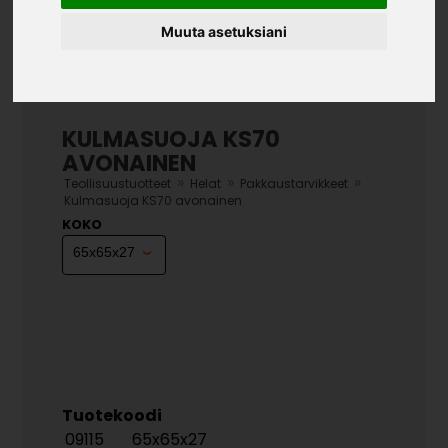
Muuta asetuksiani
KULMASUOJA KS70
AVONAINEN
»
»
»
Teollisuustuotteet
Helat
Pakkaustarvikkeet
Kulmasuoja KS70 avonainen
KOKO
Tuotekoodi
09115
65x65x27