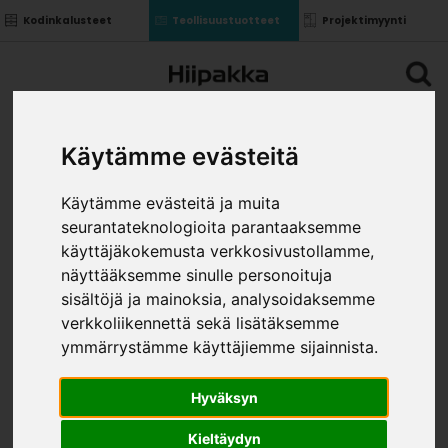
Kodinkalusteet
Teollisuustuotteet
Projektimyynti
Käytämme evästeitä
Käytämme evästeitä ja muita
seurantateknologioita parantaaksemme
käyttäjäkokemusta verkkosivustollamme,
näyttääksemme sinulle personoituja
sisältöjä ja mainoksia, analysoidaksemme
verkkoliikennettä sekä lisätäksemme
ymmärrystämme käyttäjiemme sijainnista.
Hyväksyn
Kieltäydyn