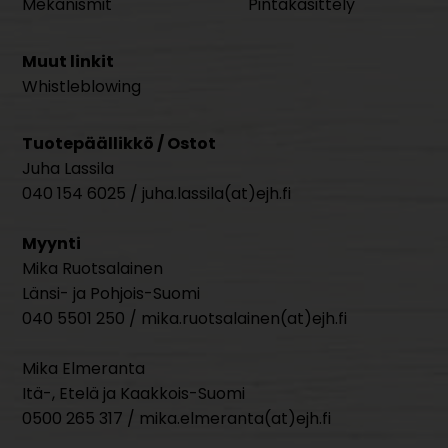
Mekanismit
Pintakäsittely
Muut linkit
Whistleblowing
Tuotepäällikkö / Ostot
Juha Lassila
040 154 6025 / juha.lassila(at)ejh.fi
Myynti
Mika Ruotsalainen
Länsi- ja Pohjois-Suomi
040 5501 250 / mika.ruotsalainen(at)ejh.fi
Mika Elmeranta
Itä-, Etelä ja Kaakkois-Suomi
0500 265 317 / mika.elmeranta(at)ejh.fi