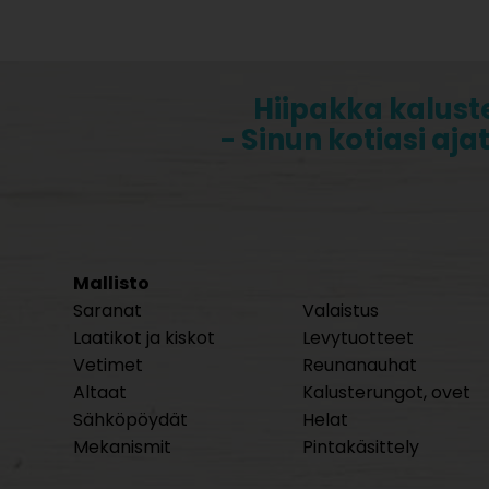
Hiipakka kalust
- Sinun kotiasi aja
Mallisto
Saranat
Valaistus
Laatikot ja kiskot
Levytuotteet
Vetimet
Reunanauhat
Altaat
Kalusterungot, ovet
Sähköpöydät
Helat
Mekanismit
Pintakäsittely