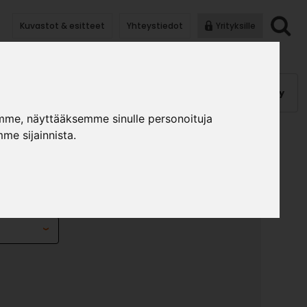
Kuvastot & esitteet
Yhteystiedot
Yrityksille
anauhat
Kalusterungot, ovet
Helat
Pintakäsittely
mme, näyttääksemme sinulle personoituja
me sijainnista.
USSALPA 499
»
»
lat
Muut helat
Ponnahdussalpa 499