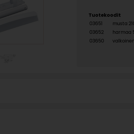
Tuotekoodit
03651
musta 21
03652
harmaa 
03650
valkoine