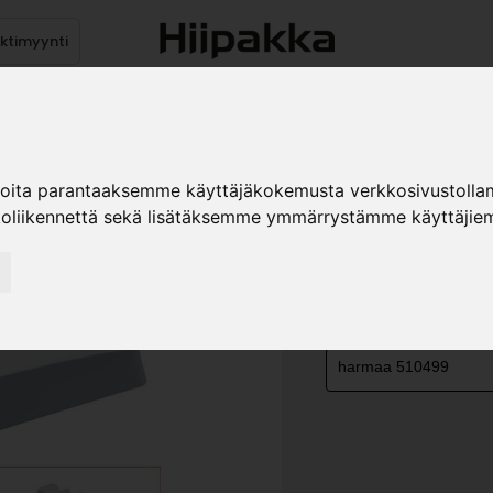
ektimyynti
stus
Sähköpöydät
Mekanismit
Levytuotteet
Reun
ioita parantaaksemme käyttäjäkokemusta verkkosivustolla
koliikennettä sekä lisätäksemme ymmärrystämme käyttäjiem
PONNAHD
»
Teollisuustuotteet
He
VÄRI