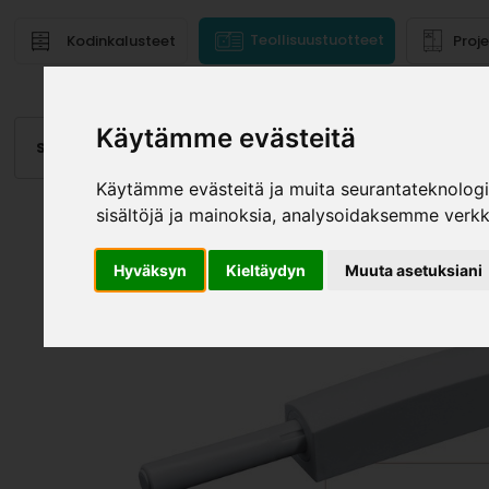
Teollisuustuotteet
Kodinkalusteet
Proj
Käytämme evästeitä
Saranat
Laatikot, kiskot
Vetimet
Altaat
Valai
Käytämme evästeitä ja muita seurantateknolog
sisältöjä ja mainoksia, analysoidaksemme verk
Hyväksyn
Kieltäydyn
Muuta asetuksiani