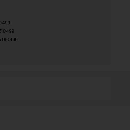
0499
510499
n 010499