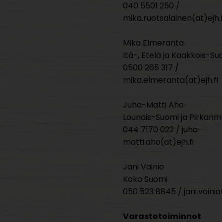
040 5501 250 /
mika.ruotsalainen(at)ejh.f
Mika Elmeranta
Itä-, Etelä ja Kaakkois-Su
0500 265 317 /
mika.elmeranta(at)ejh.fi
Juha-Matti Aho
Lounais-Suomi ja Pirkan
044 7170 022 / juha-
matti.aho(at)ejh.fi
Jani Vainio
Koko Suomi
050 523 8845 / jani.vainio(
Varastotoiminnot