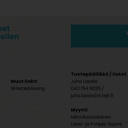
eet
tellen
Tuotepäällikkö / Ostot
Muut linkit
Juha Lassila
Whistleblowing
040 154 6025 /
juha.lassila(at)ejh.fi
Myynti
Mika Ruotsalainen
Länsi- ja Pohjois-Suomi