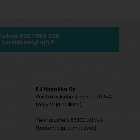
Vaihde 020 7689 530
tarvikkeet@ejh.fi
E J Hiipakka Oy
Veistokouluntie 2, 66300 JURVA
(myynti ja hallinto)
Teollisuustie 1, 66300 JURVA
(tuotanto ja toimitukset)