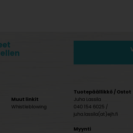
eet
tellen
Tuotepäällikkö / Ostot
Muut linkit
Juha Lassila
Whistleblowing
040 154 6025 /
juha.lassila(at)ejh.fi
Myynti