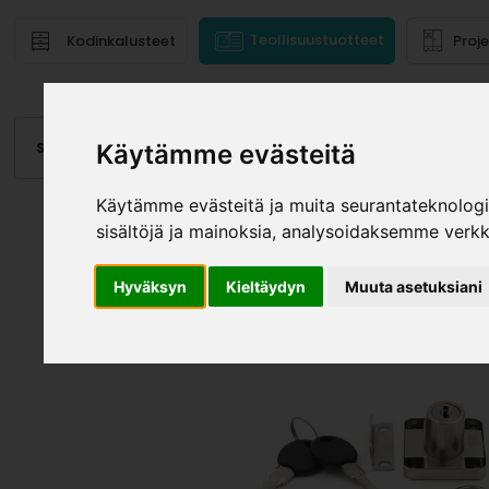
Teollisuustuotteet
Kodinkalusteet
Proj
Saranat
Laatikot, kiskot
Vetimet
Altaat
Valai
Käytämme evästeitä
Käytämme evästeitä ja muita seurantateknolog
sisältöjä ja mainoksia, analysoidaksemme verk
Hyväksyn
Kieltäydyn
Muuta asetuksiani