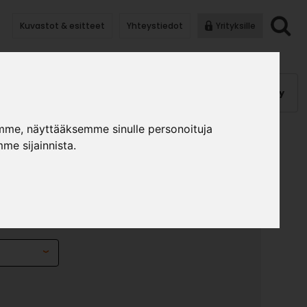
Kuvastot & esitteet
Yhteystiedot
Yrityksille
anauhat
Kalusterungot, ovet
Helat
Pintakäsittely
mme, näyttääksemme sinulle personoituja
me sijainnista.
01 + VASTAKPL 09913
»
»
lat
Muut helat
Lukko 09101 + vastakpl 09913 krom.