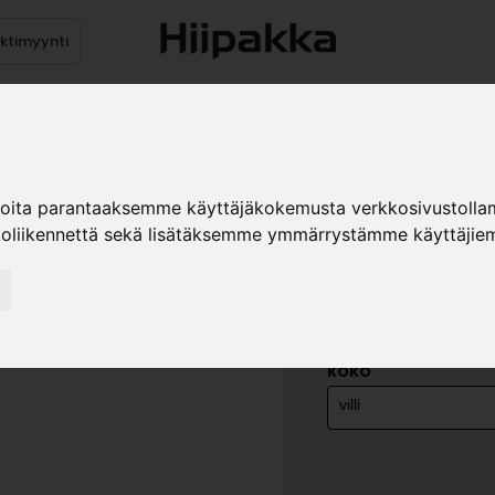
ektimyynti
stus
Sähköpöydät
Mekanismit
Levytuotteet
Reun
ioita parantaaksemme käyttäjäkokemusta verkkosivustolla
koliikennettä sekä lisätäksemme ymmärrystämme käyttäjiem
LUKKO 091
KROM.
»
Teollisuustuotteet
He
KOKO