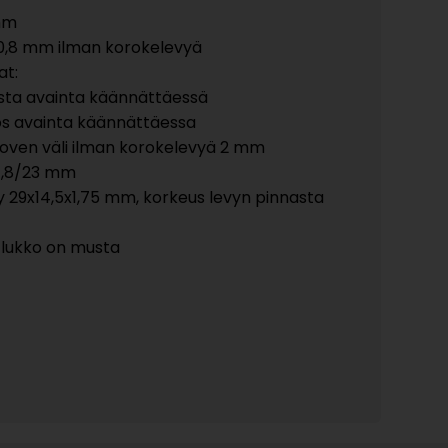
 mm
x 20,8 mm ilman korokelevyä
at:
osta avainta käännättäessä
os avainta käännättäessa
n/oven väli ilman korokelevyä 2 mm
17,8/23 mm
 29x14,5x1,75 mm, korkeus levyn pinnasta
 lukko on musta