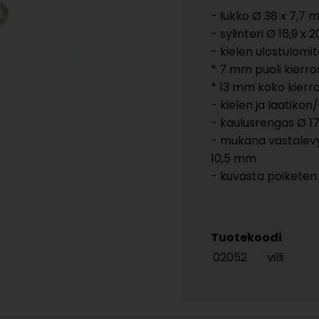
- lukko Ø 38 x 7,7
- sylinteri Ø 16,9 
- kielen ulostulomit
* 7 mm puoli kierr
* 13 mm koko kierr
- kielen ja laatiko
- kaulusrengas Ø 
- mukana vastalevy
10,5 mm
- kuvasta poiketen
Tuotekoodi
02052
villi