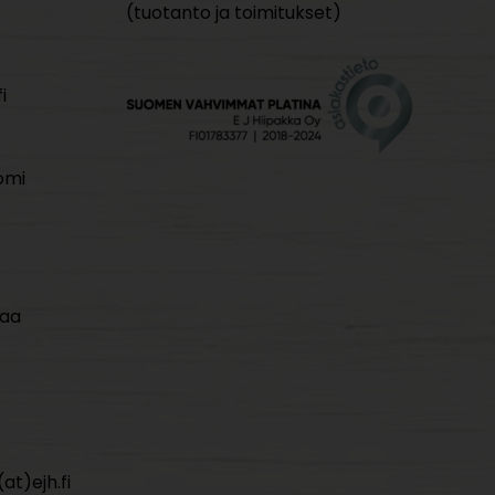
(tuotanto ja toimitukset)
i
omi
maa
at)ejh.fi