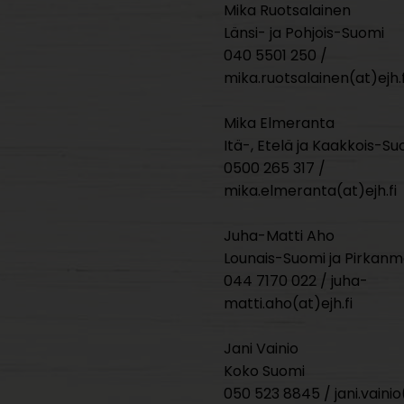
Mika Ruotsalainen
Länsi- ja Pohjois-Suomi
040 5501 250 /
mika.ruotsalainen(at)ejh.f
Mika Elmeranta
Itä-, Etelä ja Kaakkois-Su
0500 265 317 /
mika.elmeranta(at)ejh.fi
Juha-Matti Aho
Lounais-Suomi ja Pirkan
044 7170 022 / juha-
matti.aho(at)ejh.fi
Jani Vainio
Koko Suomi
050 523 8845 / jani.vainio(