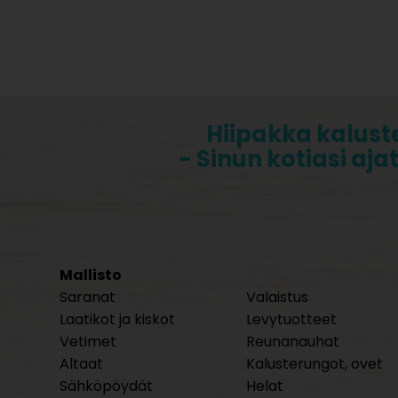
Hiipakka kalust
- Sinun kotiasi aja
Mallisto
Saranat
Valaistus
Laatikot ja kiskot
Levytuotteet
Vetimet
Reunanauhat
Altaat
Kalusterungot, ovet
Sähköpöydät
Helat