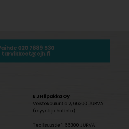
Vaihde 020 7689 530
tarvikkeet@ejh.fi
E J Hiipakka Oy
Veistokouluntie 2, 66300 JURVA
(myynti ja hallinto)
Teollisuustie 1, 66300 JURVA