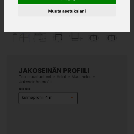
Muuta asetuksiani
JAKOSEINÄN PROFIILI
»
»
»
Teollisuustuotteet
Helat
Muut helat
Jakoseinän profiili
KOKO