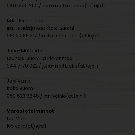
040 5501 250 / mika.ruotsalainen(at)ejh.fi
Mika Elmeranta
Itä-, Etelä ja Kaakkois-Suomi
0500 265 317 / mika.elmeranta(at)ejh.fi
Juha-Matti Aho
Lounais-Suomi ja Pirkanmaa
044 7170 022 / juha-matti.aho(at)ejh.fi
Jani Vainio
Koko Suomi
050 523 8845 / jani.vainio(at)ejh.fi
Varastotoiminnot
Leo Väliä
leo.valia(at)ejh.fi