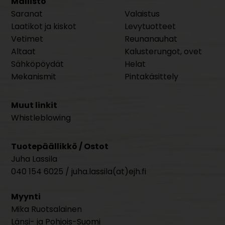
Mallisto
Saranat
Valaistus
Laatikot ja kiskot
Levytuotteet
Vetimet
Reunanauhat
Altaat
Kalusterungot, ovet
Sähköpöydät
Helat
Mekanismit
Pintakäsittely
Muut linkit
Whistleblowing
Tuotepäällikkö / Ostot
Juha Lassila
040 154 6025 / juha.lassila(at)ejh.fi
Myynti
Mika Ruotsalainen
Länsi- ja Pohjois-Suomi