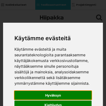
Kodinkalusteet
Teollisuustuotteet
Projektimyynti
Käytämme evästeitä
Käytämme evästeitä ja muita
seurantateknologioita parantaaksemme
käyttäjäkokemusta verkkosivustollamme,
näyttääksemme sinulle personoituja
sisältöjä ja mainoksia, analysoidaksemme
verkkoliikennettä sekä lisätäksemme
ymmärrystämme käyttäjiemme sijainnista.
Hyväksyn
Kieltäydyn