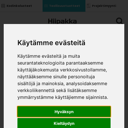
Kodinkalusteet
Teollisuustuotteet
Projektimyynti
Käytämme evästeitä
Käytämme evästeitä ja muita
seurantateknologioita parantaaksemme
käyttäjäkokemusta verkkosivustollamme,
näyttääksemme sinulle personoituja
sisältöjä ja mainoksia, analysoidaksemme
verkkoliikennettä sekä lisätäksemme
ymmärrystämme käyttäjiemme sijainnista.
Hyväksyn
Kieltäydyn