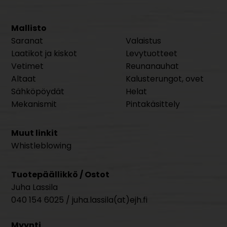
Mallisto
Saranat
Valaistus
Laatikot ja kiskot
Levytuotteet
Vetimet
Reunanauhat
Altaat
Kalusterungot, ovet
Sähköpöydät
Helat
Mekanismit
Pintakäsittely
Muut linkit
Whistleblowing
Tuotepäällikkö / Ostot
Juha Lassila
040 154 6025 / juha.lassila(at)ejh.fi
Myynti