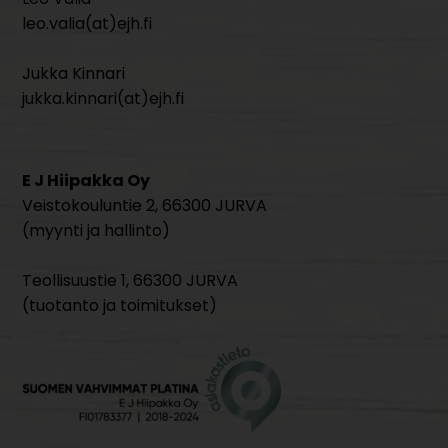
leo.valia(at)ejh.fi
Jukka Kinnari
jukka.kinnari(at)ejh.fi
E J Hiipakka Oy
Veistokouluntie 2, 66300 JURVA
(myynti ja hallinto)
Teollisuustie 1, 66300 JURVA
(tuotanto ja toimitukset)