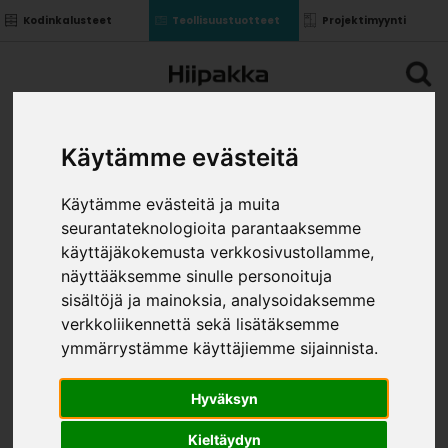
Kodinkalusteet
Teollisuustuotteet
Projektimyynti
Käytämme evästeitä
Käytämme evästeitä ja muita
seurantateknologioita parantaaksemme
käyttäjäkokemusta verkkosivustollamme,
näyttääksemme sinulle personoituja
sisältöjä ja mainoksia, analysoidaksemme
verkkoliikennettä sekä lisätäksemme
ymmärrystämme käyttäjiemme sijainnista.
Hyväksyn
Kieltäydyn