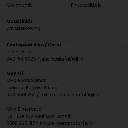
Mekanismit
Pintakäsittely
Muut linkit
Whistleblowing
Tuotepäällikkö / Ostot
Juha Lassila
040 154 6025 / juha.lassila(at)ejh.fi
Myynti
Mika Ruotsalainen
Länsi- ja Pohjois-Suomi
040 5501 250 / mika.ruotsalainen(at)ejh.fi
Mika Elmeranta
Itä-, Etelä ja Kaakkois-Suomi
0500 265 317 / mika.elmeranta(at)ejh.fi