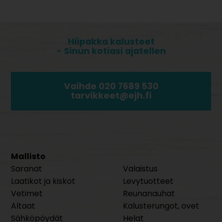
Hiipakka kalusteet
- Sinun kotiasi ajatellen
Vaihde 020 7689 530
tarvikkeet@ejh.fi
Mallisto
Saranat
Valaistus
Laatikot ja kiskot
Levytuotteet
Vetimet
Reunanauhat
Altaat
Kalusterungot, ovet
Sähköpöydät
Helat