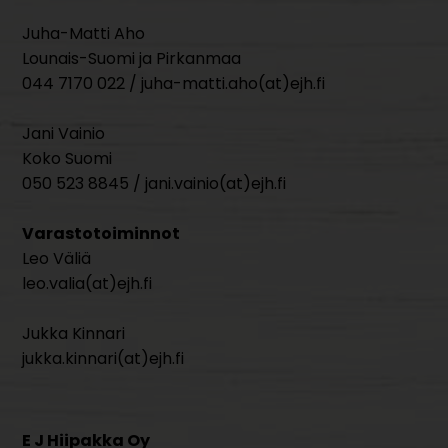
Juha-Matti Aho
Lounais-Suomi ja Pirkanmaa
044 7170 022 / juha-matti.aho(at)ejh.fi
Jani Vainio
Koko Suomi
050 523 8845 / jani.vainio(at)ejh.fi
Varastotoiminnot
Leo Väliä
leo.valia(at)ejh.fi
Jukka Kinnari
jukka.kinnari(at)ejh.fi
E J Hiipakka Oy