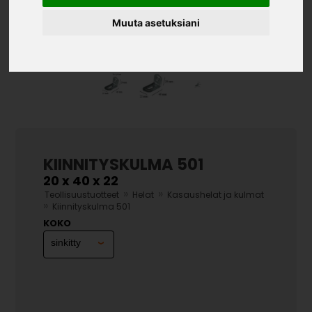
Muuta asetuksiani
KIINNITYSKULMA 501
20 x 40 x 22
»
»
Teollisuustuotteet
Helat
Kasaushelat ja kulmat
»
Kiinnityskulma 501
KOKO