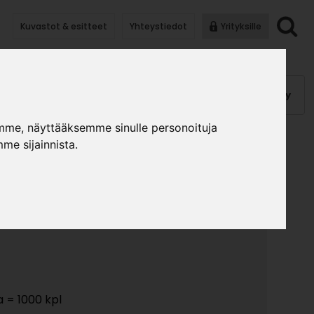
Kuvastot & esitteet
Yhteystiedot
Yrityksille
anauhat
Kalusterungot, ovet
Helat
Pintakäsittely
mme, näyttääksemme sinulle personoituja
me sijainnista.
NATIN 517 5/5 SINK.
»
»
lat
Hyllynkannakkeet
Hyllynkannatin 517 5/5 sink.
a = 1000 kpl