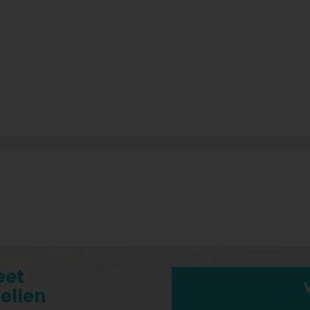
eet
tellen