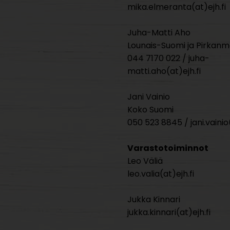
mika.elmeranta(at)ejh.fi
Juha-Matti Aho
Lounais-Suomi ja Pirkan
044 7170 022 / juha-
matti.aho(at)ejh.fi
Jani Vainio
Koko Suomi
050 523 8845 / jani.vainio(
Varastotoiminnot
Leo Väliä
leo.valia(at)ejh.fi
Jukka Kinnari
jukka.kinnari(at)ejh.fi