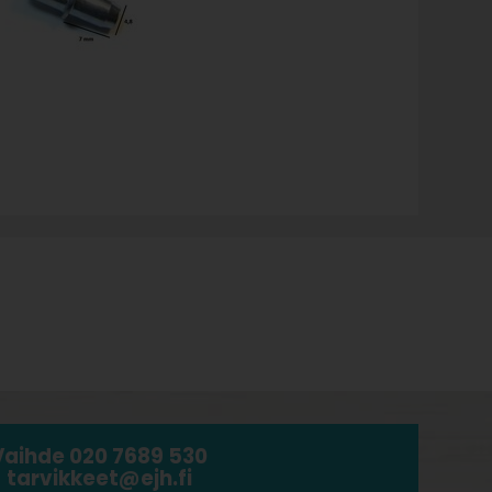
Vaihde 020 7689 530
tarvikkeet@ejh.fi