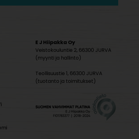
E J Hiipakka Oy
Veistokouluntie 2, 66300 JURVA
(myynti ja hallinto)
Teollisuustie 1, 66300 JURVA
(tuotanto ja toimitukset)
i
omi