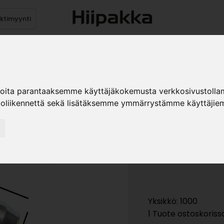
ektimyynti
stus
Sähköpöydät
Mekanismit
Levytuotteet
Reun
ioita parantaaksemme käyttäjäkokemusta verkkosivustolla
koliikennettä sekä lisätäksemme ymmärrystämme käyttäjiem
HYLLYNKAN
»
Teollisuustuotteet
He
Yksikkö: 1000
1 Tuote ostoskoriss