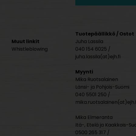
Tuotepäällikkö / Ostot
Muut linkit
Juha Lassila
Whistleblowing
040 154 6025 /
juha.lassila(at)ejh.fi
Myynti
Mika Ruotsalainen
Länsi- ja Pohjois-Suomi
040 5501 250 /
mika.ruotsalainen(at)ejh.f
Mika Elmeranta
Itä-, Etelä ja Kaakkois-Su
0500 265 317 /