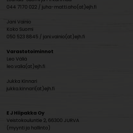
044 7170 022 / juha-matti.aho(at)ejh.fi
Jani Vainio
Koko Suomi
050 523 8845 / jani.vainio(at)ejh.fi
Varastotoiminnot
Leo Väliä
leo.valia(at)ejh.fi
Jukka Kinnari
jukka.kinnari(at)ejh.fi
E J Hiipakka Oy
Veistokouluntie 2, 66300 JURVA
(myynti ja hallinto)