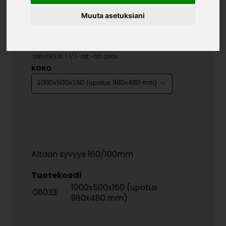
Muuta asetuksiani
UNIVERSAL 1 1/2-ALT.-RST
ALLAS
»
»
»
Teollisuustuotteet
Altaat
RST-Altaat
UNIVERSAL 1 1/2-alt.-rst allas
KOKO
Altaan syvyys 160/100mm
Tuotekoodi
1000x500x160 (upotus
08033
980x480 mm)