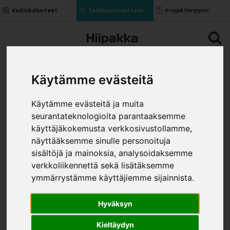
Kodinkalusteet
Teollisuustuotteet
Projektimyynti
Käytämme evästeitä
Käytämme evästeitä ja muita
seurantateknologioita parantaaksemme
käyttäjäkokemusta verkkosivustollamme,
näyttääksemme sinulle personoituja
sisältöjä ja mainoksia, analysoidaksemme
verkkoliikennettä sekä lisätäksemme
ymmärrystämme käyttäjiemme sijainnista.
Hyväksyn
Kieltäydyn