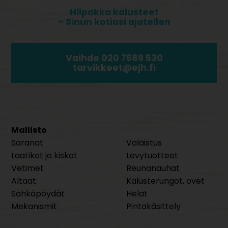
Hiipakka kalusteet
- Sinun kotiasi ajatellen
Vaihde 020 7689 530
tarvikkeet@ejh.fi
Mallisto
Saranat
Valaistus
Laatikot ja kiskot
Levytuotteet
Vetimet
Reunanauhat
Altaat
Kalusterungot, ovet
Sähköpöydät
Helat
Mekanismit
Pintakäsittely