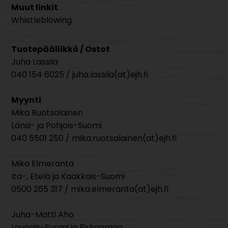
Muut linkit
Whistleblowing
Tuotepäällikkö / Ostot
Juha Lassila
040 154 6025 / juha.lassila(at)ejh.fi
Myynti
Mika Ruotsalainen
Länsi- ja Pohjois-Suomi
040 5501 250 / mika.ruotsalainen(at)ejh.fi
Mika Elmeranta
Itä-, Etelä ja Kaakkois-Suomi
0500 265 317 / mika.elmeranta(at)ejh.fi
Juha-Matti Aho
Lounais-Suomi ja Pirkanmaa