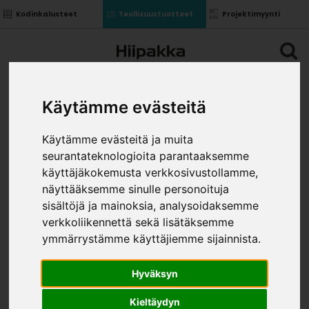
Kodinkalusteet
Teollisuustuotteet
Projektimyynti
Käytämme evästeitä
Käytämme evästeitä ja muita
seurantateknologioita parantaaksemme
käyttäjäkokemusta verkkosivustollamme,
näyttääksemme sinulle personoituja
sisältöjä ja mainoksia, analysoidaksemme
verkkoliikennettä sekä lisätäksemme
ymmärrystämme käyttäjiemme sijainnista.
Hyväksyn
Kieltäydyn