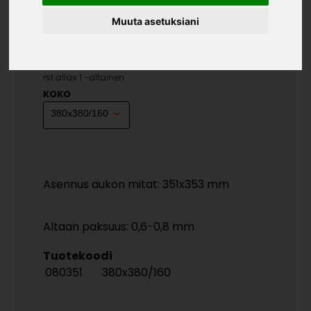
Muuta asetuksiani
ADE 147 RST ALLAS 1 -
ALTAINEN
»
»
»
Teollisuustuotteet
Altaat
RST-Altaat
ADE 147
rst allas 1 -altainen
KOKO
Asennus aukon mitat: 351x353 mm
Altaan paksuus: 0,6-0,8 mm
Tuotekoodi
080351
380x380/160