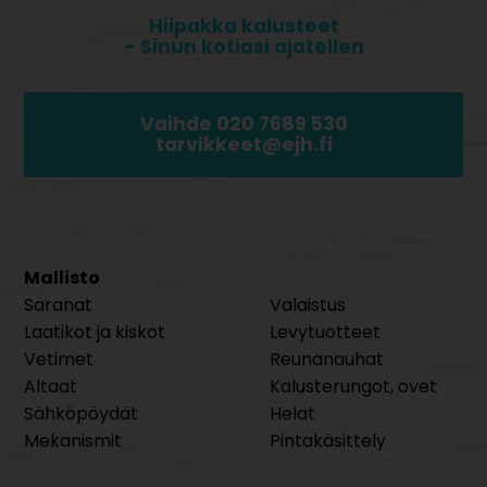
Hiipakka kalusteet
- Sinun kotiasi ajatellen
Vaihde 020 7689 530
tarvikkeet@ejh.fi
Mallisto
Saranat
Valaistus
Laatikot ja kiskot
Levytuotteet
Vetimet
Reunanauhat
Altaat
Kalusterungot, ovet
Sähköpöydät
Helat
Mekanismit
Pintakäsittely