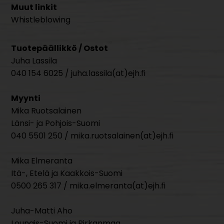
Muut linkit
Whistleblowing
Tuotepäällikkö / Ostot
Juha Lassila
040 154 6025 / juha.lassila(at)ejh.fi
Myynti
Mika Ruotsalainen
Länsi- ja Pohjois-Suomi
040 5501 250 / mika.ruotsalainen(at)ejh.fi
Mika Elmeranta
Itä-, Etelä ja Kaakkois-Suomi
0500 265 317 / mika.elmeranta(at)ejh.fi
Juha-Matti Aho
Lounais-Suomi ja Pirkanmaa