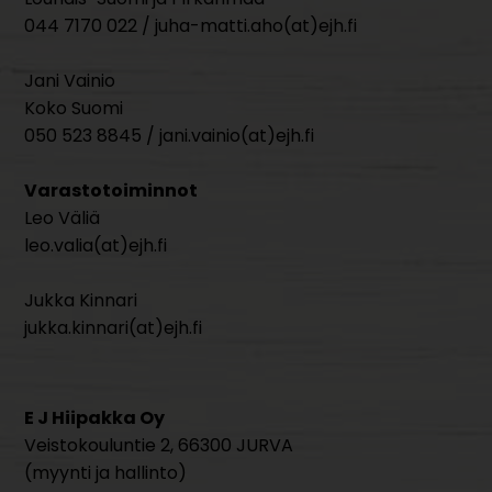
044 7170 022 / juha-matti.aho(at)ejh.fi
Jani Vainio
Koko Suomi
050 523 8845 / jani.vainio(at)ejh.fi
Varastotoiminnot
Leo Väliä
leo.valia(at)ejh.fi
Jukka Kinnari
jukka.kinnari(at)ejh.fi
E J Hiipakka Oy
Veistokouluntie 2, 66300 JURVA
(myynti ja hallinto)