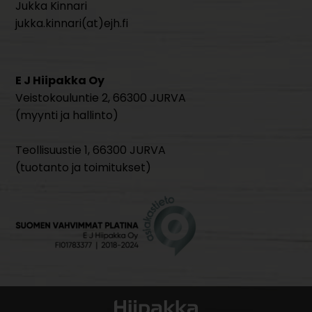
Jukka Kinnari
jukka.kinnari(at)ejh.fi
E J Hiipakka Oy
Veistokouluntie 2, 66300 JURVA
(myynti ja hallinto)
Teollisuustie 1, 66300 JURVA
(tuotanto ja toimitukset)