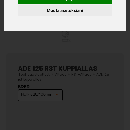
Muuta asetuksiani
ADE 125 RST KUPPIALLAS
»
»
»
Teollisuustuotteet
Altaat
RST-Altaat
ADE 125
rst kuppiallas
KOKO