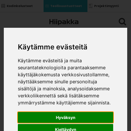
Kodinkalusteet
Teollisuustuotteet
Projektimyynti
Käytämme evästeitä
Käytämme evästeitä ja muita
seurantateknologioita parantaaksemme
käyttäjäkokemusta verkkosivustollamme,
näyttääksemme sinulle personoituja
sisältöjä ja mainoksia, analysoidaksemme
verkkoliikennettä sekä lisätäksemme
ymmärrystämme käyttäjiemme sijainnista.
Hyväksyn
Kieltäydyn