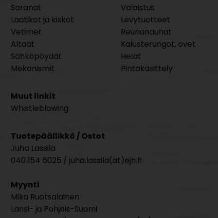
Saranat
Valaistus
Laatikot ja kiskot
Levytuotteet
Vetimet
Reunanauhat
Altaat
Kalusterungot, ovet
Sähköpöydät
Helat
Mekanismit
Pintakäsittely
Muut linkit
Whistleblowing
Tuotepäällikkö / Ostot
Juha Lassila
040 154 6025 / juha.lassila(at)ejh.fi
Myynti
Mika Ruotsalainen
Länsi- ja Pohjois-Suomi