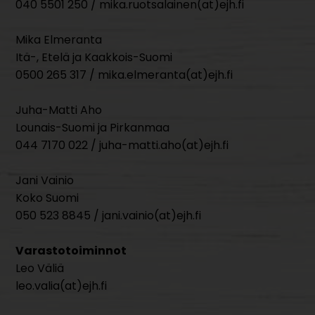
040 5501 250 / mika.ruotsalainen(at)ejh.fi
Mika Elmeranta
Itä-, Etelä ja Kaakkois-Suomi
0500 265 317 / mika.elmeranta(at)ejh.fi
Juha-Matti Aho
Lounais-Suomi ja Pirkanmaa
044 7170 022 / juha-matti.aho(at)ejh.fi
Jani Vainio
Koko Suomi
050 523 8845 / jani.vainio(at)ejh.fi
Varastotoiminnot
Leo Väliä
leo.valia(at)ejh.fi