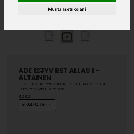
Muuta asetuksiani
ADE 123YV RST ALLAS 1 -
ALTAINEN
»
»
»
Teollisuustuotteet
Altaat
RST-Altaat
ADE
123YV rst allas 1 -altainen
KOKO