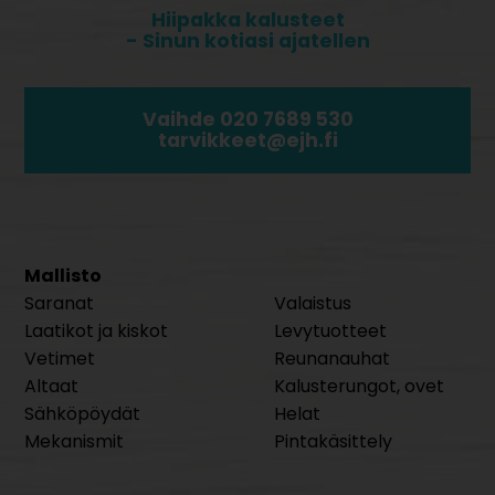
Hiipakka kalusteet
- Sinun kotiasi ajatellen
Vaihde 020 7689 530
tarvikkeet@ejh.fi
Mallisto
Saranat
Valaistus
Laatikot ja kiskot
Levytuotteet
Vetimet
Reunanauhat
Altaat
Kalusterungot, ovet
Sähköpöydät
Helat
Mekanismit
Pintakäsittely