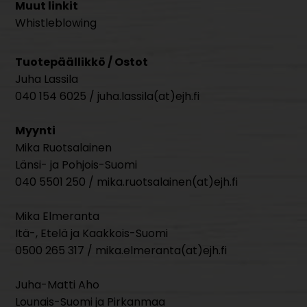
Muut linkit
Whistleblowing
Tuotepäällikkö / Ostot
Juha Lassila
040 154 6025 / juha.lassila(at)ejh.fi
Myynti
Mika Ruotsalainen
Länsi- ja Pohjois-Suomi
040 5501 250 / mika.ruotsalainen(at)ejh.fi
Mika Elmeranta
Itä-, Etelä ja Kaakkois-Suomi
0500 265 317 / mika.elmeranta(at)ejh.fi
Juha-Matti Aho
Lounais-Suomi ja Pirkanmaa