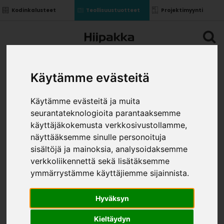
Kodinkalusteet
Teollisuustuotteet
Projektimyynti
Käytämme evästeitä
Käytämme evästeitä ja muita
seurantateknologioita parantaaksemme
käyttäjäkokemusta verkkosivustollamme,
näyttääksemme sinulle personoituja
sisältöjä ja mainoksia, analysoidaksemme
verkkoliikennettä sekä lisätäksemme
ymmärrystämme käyttäjiemme sijainnista.
Hyväksyn
Kieltäydyn