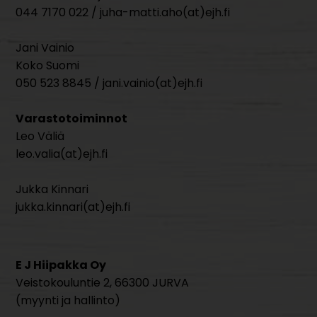
044 7170 022 / juha-matti.aho(at)ejh.fi
Jani Vainio
Koko Suomi
050 523 8845 / jani.vainio(at)ejh.fi
Varastotoiminnot
Leo Väliä
leo.valia(at)ejh.fi
Jukka Kinnari
jukka.kinnari(at)ejh.fi
E J Hiipakka Oy
Veistokouluntie 2, 66300 JURVA
(myynti ja hallinto)