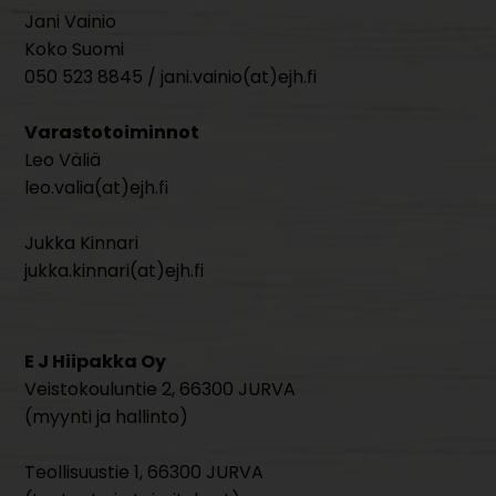
Jani Vainio
Koko Suomi
050 523 8845 / jani.vainio(at)ejh.fi
Varastotoiminnot
Leo Väliä
leo.valia(at)ejh.fi
Jukka Kinnari
jukka.kinnari(at)ejh.fi
E J Hiipakka Oy
Veistokouluntie 2, 66300 JURVA
(myynti ja hallinto)
Teollisuustie 1, 66300 JURVA