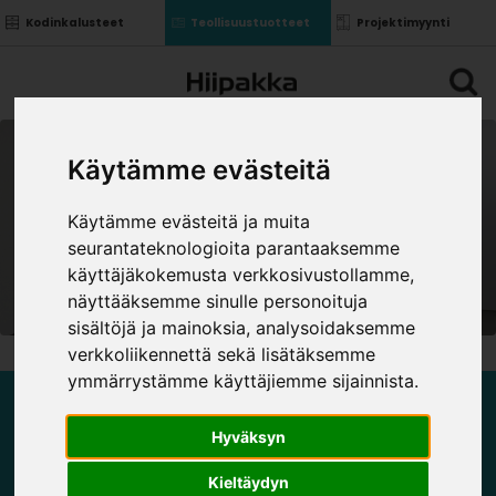
Kodinkalusteet
Teollisuustuotteet
Projektimyynti
Käytämme evästeitä
Käytämme evästeitä ja muita
seurantateknologioita parantaaksemme
käyttäjäkokemusta verkkosivustollamme,
näyttääksemme sinulle personoituja
sisältöjä ja mainoksia, analysoidaksemme
verkkoliikennettä sekä lisätäksemme
ymmärrystämme käyttäjiemme sijainnista.
YKSIJALKAISET
Hyväksyn
Kieltäydyn