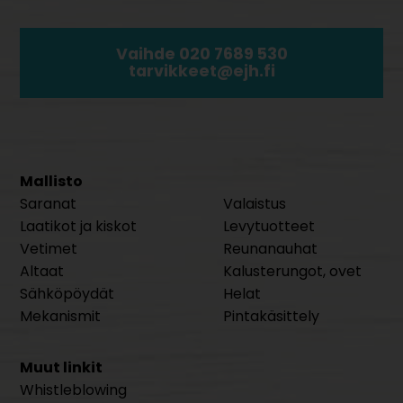
Vaihde 020 7689 530
tarvikkeet@ejh.fi
Mallisto
Saranat
Valaistus
Laatikot ja kiskot
Levytuotteet
Vetimet
Reunanauhat
Altaat
Kalusterungot, ovet
Sähköpöydät
Helat
Mekanismit
Pintakäsittely
Muut linkit
Whistleblowing