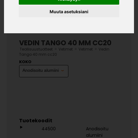
Muuta asetuksiani
VEDIN TANGO 40 MM CC20
»
»
»
Teollisuustuotteet
Vetimet
Vetimet
Vedin
Tango 40 mm cc20
KOKO
Tuotekoodit
44500
Anodisoitu
alumiini