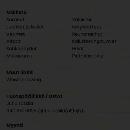
Mallisto
Saranat
Valaistus
Laatikot ja kiskot
Levytuotteet
Vetimet
Reunanauhat
Altaat
Kalusterungot, ovet
Sähköpöydät
Helat
Mekanismit
Pintakäsittely
Muut linkit
Whistleblowing
Tuotepäällikkö / Ostot
Juha Lassila
040 154 6025 / juha.lassila(at)ejh.fi
Myynti