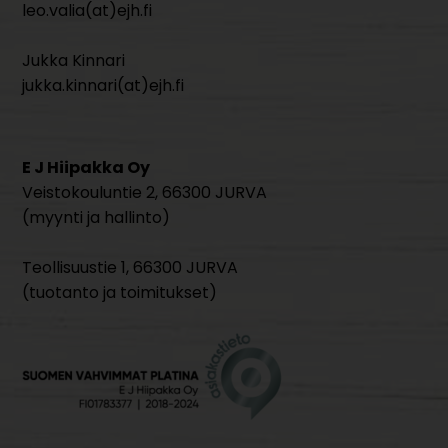
leo.valia(at)ejh.fi
Jukka Kinnari
jukka.kinnari(at)ejh.fi
E J Hiipakka Oy
Veistokouluntie 2, 66300 JURVA
(myynti ja hallinto)
Teollisuustie 1, 66300 JURVA
(tuotanto ja toimitukset)