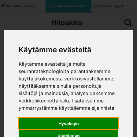
Kodinkalusteet
Teollisuustuotteet
Projektimyynti
Käytämme evästeitä
Käytämme evästeitä ja muita
seurantateknologioita parantaaksemme
käyttäjäkokemusta verkkosivustollamme,
näyttääksemme sinulle personoituja
sisältöjä ja mainoksia, analysoidaksemme
verkkoliikennettä sekä lisätäksemme
ymmärrystämme käyttäjiemme sijainnista.
Hyväksyn
Kieltäydyn