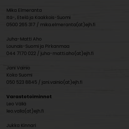
Mika Elmeranta
Itä-, Etelä ja Kaakkois-Suomi
0500 265 317 / mika.elmeranta(at)ejh.fi
Juha-Matti Aho
Lounais-Suomi ja Pirkanmaa
044 7170 022 / juha-matti.aho(at)ejh.fi
Jani Vainio
Koko Suomi
050 523 8845 / jani.vainio(at)ejh.fi
Varastotoiminnot
Leo Väliä
leo.valia(at)ejh.fi
Jukka Kinnari