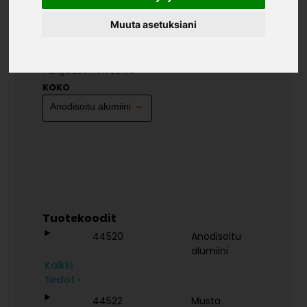
Muuta asetuksiani
VEDIN TANGO 236 MM CC160
»
»
»
Teollisuustuotteet
Vetimet
Vetimet
Vedin
Tango 236 mm cc160
KOKO
Tuotekoodit
44520
Anodisoitu
alumiini
Kaikki
tiedot ›
44522
Musta