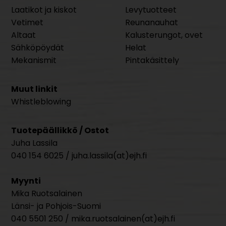
Laatikot ja kiskot
Levytuotteet
Vetimet
Reunanauhat
Altaat
Kalusterungot, ovet
Sähköpöydät
Helat
Mekanismit
Pintakäsittely
Muut linkit
Whistleblowing
Tuotepäällikkö / Ostot
Juha Lassila
040 154 6025 / juha.lassila(at)ejh.fi
Myynti
Mika Ruotsalainen
Länsi- ja Pohjois-Suomi
040 5501 250 / mika.ruotsalainen(at)ejh.fi