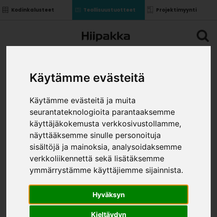
Kodinkalusteet
Teollisuustuotteet
Projektimyynti
Käytämme evästeitä
Käytämme evästeitä ja muita
seurantateknologioita parantaaksemme
käyttäjäkokemusta verkkosivustollamme,
näyttääksemme sinulle personoituja
sisältöjä ja mainoksia, analysoidaksemme
verkkoliikennettä sekä lisätäksemme
ymmärrystämme käyttäjiemme sijainnista.
Hyväksyn
Kieltäydyn