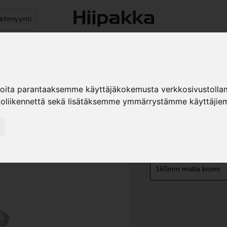
ektimyynti
stus
Sähköpöydät
Mekanismit
Levytuotteet
Reun
ioita parantaaksemme käyttäjäkokemusta verkkosivustolla
koliikennettä sekä lisätäksemme ymmärrystämme käyttäjiem
VEDIN MO
»
Teollisuustuotteet
Ve
KOKO