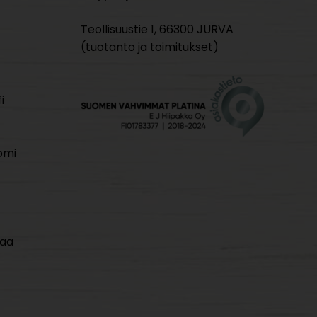
Teollisuustie 1, 66300 JURVA
(tuotanto ja toimitukset)
i
omi
maa