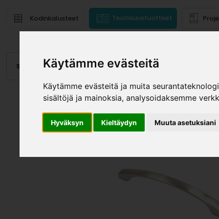
Teollisuustuotteet
Kodinkalusteet
Proj
Käytämme evästeitä
Saranat
Laatikot, kiskot
Vetimet
Altaat
Valai
Käytämme evästeitä ja muita seurantateknolog
sisältöjä ja mainoksia, analysoidaksemme verk
Hyväksyn
Kieltäydyn
Muuta asetuksiani