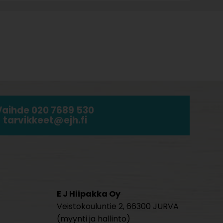
Vaihde 020 7689 530
tarvikkeet@ejh.fi
E J Hiipakka Oy
Veistokouluntie 2, 66300 JURVA
(myynti ja hallinto)