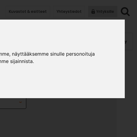
Kuvastot & esitteet
Yhteystiedot
Yrityksille
anauhat
Kalusterungot, ovet
Helat
Pintakäsittely
mme, näyttääksemme sinulle personoituja
me sijainnista.
NTREAL
»
»
timet
Vetimet
Vedin Montreal