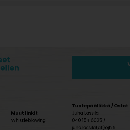
eet
tellen
Tuotepäällikkö / Ostot
Muut linkit
Juha Lassila
Whistleblowing
040 154 6025 /
juha.lassila(at)ejh.fi