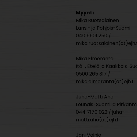
Myynti
Mika Ruotsalainen
Länsi- ja Pohjois-Suomi
040 5501 250 /
mika.ruotsalainen(at)ejh.f
Mika Elmeranta
Itä-, Etelä ja Kaakkois-Su
0500 265 317 /
mika.elmeranta(at)ejh.fi
Juha-Matti Aho
Lounais-Suomi ja Pirkan
044 7170 022 / juha-
matti.aho(at)ejh.fi
Jani Vainio