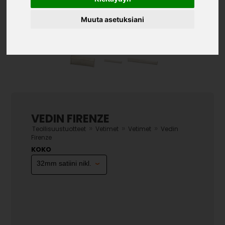
Muuta asetuksiani
VEDIN FIRENZE
»
»
»
Teollisuustuotteet
Vetimet
Vetimet
Vedin
Firenze
KOKO