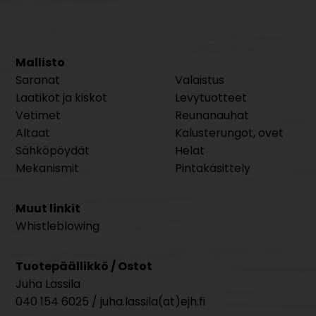
Mallisto
Saranat
Valaistus
Laatikot ja kiskot
Levytuotteet
Vetimet
Reunanauhat
Altaat
Kalusterungot, ovet
Sähköpöydät
Helat
Mekanismit
Pintakäsittely
Muut linkit
Whistleblowing
Tuotepäällikkö / Ostot
Juha Lassila
040 154 6025 / juha.lassila(at)ejh.fi