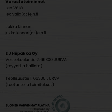
Varastotoiminnot
Leo Väliä
leo.valia(at)ejh.fi
Jukka Kinnari
jukka.kinnari(at)ejh.fi
E J Hiipakka Oy
Veistokouluntie 2, 66300 JURVA
(myynti ja hallinto)
Teollisuustie 1, 66300 JURVA
(tuotanto ja toimitukset)