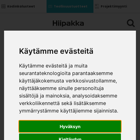
Kodinkalusteet
Teollisuustuotteet
Projektimyynti
Käytämme evästeitä
Käytämme evästeitä ja muita
seurantateknologioita parantaaksemme
käyttäjäkokemusta verkkosivustollamme,
näyttääksemme sinulle personoituja
sisältöjä ja mainoksia, analysoidaksemme
verkkoliikennettä sekä lisätäksemme
ymmärrystämme käyttäjiemme sijainnista.
Hyväksyn
Kieltäydyn