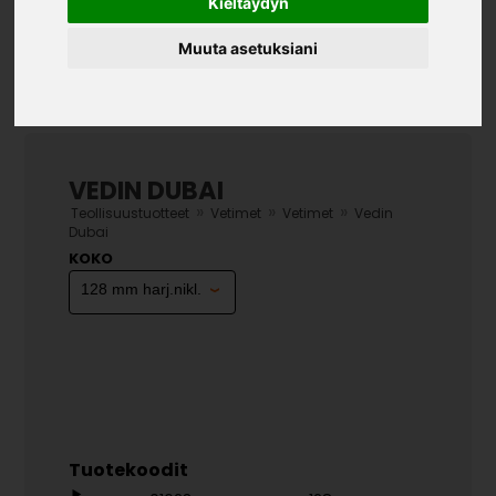
Kieltäydyn
Muuta asetuksiani
VEDIN DUBAI
»
»
»
Teollisuustuotteet
Vetimet
Vetimet
Vedin
Dubai
KOKO
Tuotekoodit