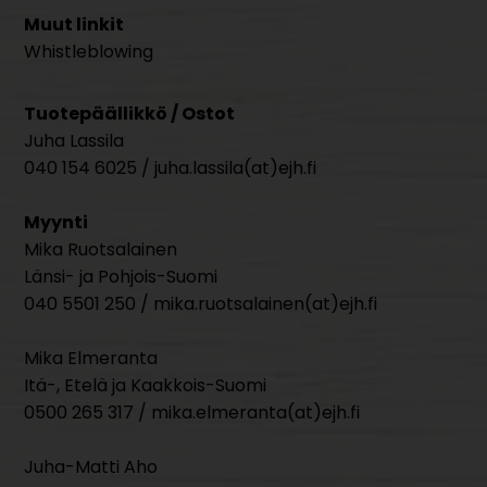
Muut linkit
Whistleblowing
Tuotepäällikkö / Ostot
Juha Lassila
040 154 6025 / juha.lassila(at)ejh.fi
Myynti
Mika Ruotsalainen
Länsi- ja Pohjois-Suomi
040 5501 250 / mika.ruotsalainen(at)ejh.fi
Mika Elmeranta
Itä-, Etelä ja Kaakkois-Suomi
0500 265 317 / mika.elmeranta(at)ejh.fi
Juha-Matti Aho