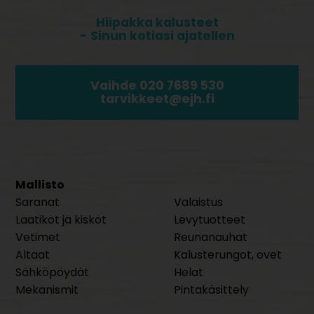
Hiipakka kalusteet
- Sinun kotiasi ajatellen
Vaihde 020 7689 530
tarvikkeet@ejh.fi
Mallisto
Saranat
Valaistus
Laatikot ja kiskot
Levytuotteet
Vetimet
Reunanauhat
Altaat
Kalusterungot, ovet
Sähköpöydät
Helat
Mekanismit
Pintakäsittely