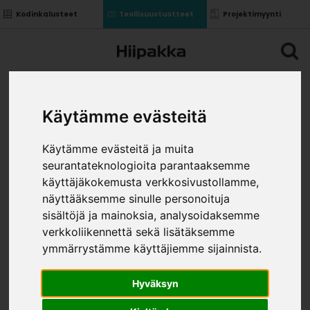
Kodinkalusteet
Teollisuustuotteet
Projektimyynti
Käytämme evästeitä
Käytämme evästeitä ja muita
seurantateknologioita parantaaksemme
käyttäjäkokemusta verkkosivustollamme,
näyttääksemme sinulle personoituja
sisältöjä ja mainoksia, analysoidaksemme
verkkoliikennettä sekä lisätäksemme
ymmärrystämme käyttäjiemme sijainnista.
Hyväksyn