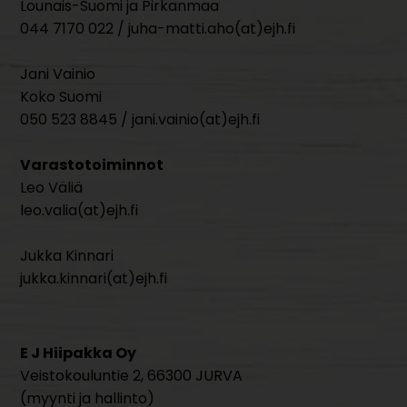
Lounais-Suomi ja Pirkanmaa
044 7170 022 / juha-matti.aho(at)ejh.fi
Jani Vainio
Koko Suomi
050 523 8845 / jani.vainio(at)ejh.fi
Varastotoiminnot
Leo Väliä
leo.valia(at)ejh.fi
Jukka Kinnari
jukka.kinnari(at)ejh.fi
E J Hiipakka Oy
Veistokouluntie 2, 66300 JURVA
(myynti ja hallinto)