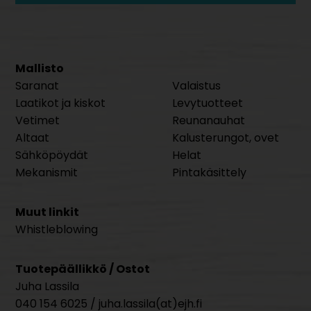
Mallisto
Saranat
Valaistus
Laatikot ja kiskot
Levytuotteet
Vetimet
Reunanauhat
Altaat
Kalusterungot, ovet
Sähköpöydät
Helat
Mekanismit
Pintakäsittely
Muut linkit
Whistleblowing
Tuotepäällikkö / Ostot
Juha Lassila
040 154 6025 / juha.lassila(at)ejh.fi