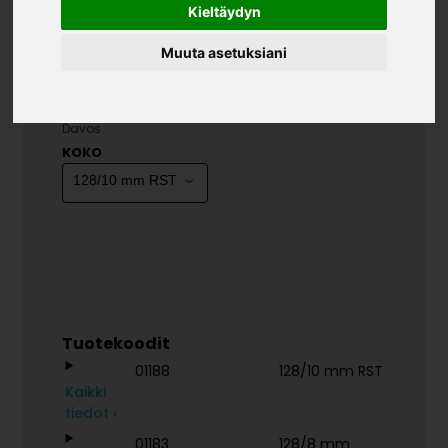
Kieltäydyn
Muuta asetuksiani
VEDIN DAVOS
»
»
»
Teollisuustuotteet
Vetimet
Vetimet
Vedin
Davos
KOKO
Tuotekoodit
01188
128/10 mm RST
Kaikki
tiedot ›
01183
128/8 mm