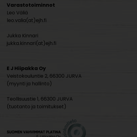
Varastotoiminnot
Leo Väliä
leo.valia(at)ejh.fi
Jukka Kinnari
jukka.kinnari(at)ejh.fi
E J Hiipakka Oy
Veistokouluntie 2, 66300 JURVA
(myynti ja hallinto)
Teollisuustie 1, 66300 JURVA
(tuotanto ja toimitukset)