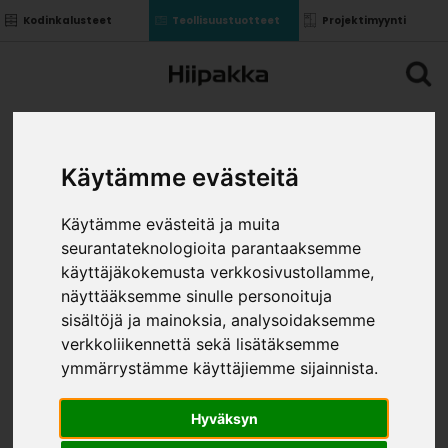
Kodinkalusteet
Teollisuustuotteet
Projektimyynti
Käytämme evästeitä
Käytämme evästeitä ja muita
seurantateknologioita parantaaksemme
käyttäjäkokemusta verkkosivustollamme,
näyttääksemme sinulle personoituja
sisältöjä ja mainoksia, analysoidaksemme
verkkoliikennettä sekä lisätäksemme
ymmärrystämme käyttäjiemme sijainnista.
Hyväksyn