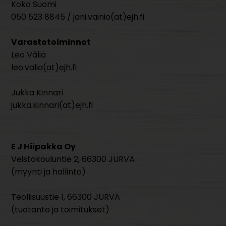
Koko Suomi
050 523 8845 / jani.vainio(at)ejh.fi
Varastotoiminnot
Leo Väliä
leo.valia(at)ejh.fi
Jukka Kinnari
jukka.kinnari(at)ejh.fi
E J Hiipakka Oy
Veistokouluntie 2, 66300 JURVA
(myynti ja hallinto)
Teollisuustie 1, 66300 JURVA
(tuotanto ja toimitukset)