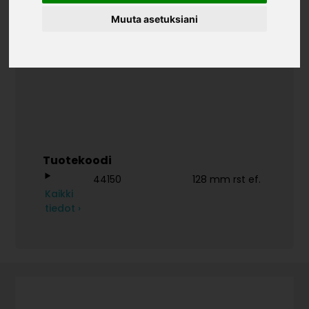
Teollisuustuotteet
Vetimet
Vetimet
Vedin
CURVE
Muuta asetuksiani
KOKO
Tuotekoodi
44150
128 mm rst ef.
Kaikki
tiedot ›