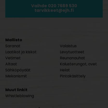
Vaihde 020 7689 530
tarvikkeet@ejh.fi
Mallisto
Saranat
Valaistus
Laatikot ja kiskot
Levytuotteet
Vetimet
Reunanauhat
Altaat
Kalusterungot, ovet
Sähköpöydät
Helat
Mekanismit
Pintakäsittely
Muut linkit
Whistleblowing