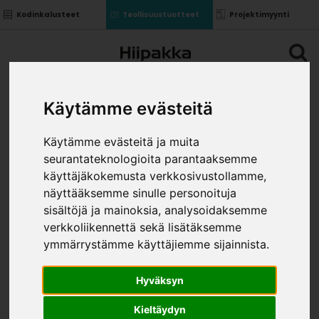
Kodinkalusteet
Teollisuustuotteet
Projektimyynti
Käytämme evästeitä
Käytämme evästeitä ja muita
seurantateknologioita parantaaksemme
käyttäjäkokemusta verkkosivustollamme,
näyttääksemme sinulle personoituja
sisältöjä ja mainoksia, analysoidaksemme
verkkoliikennettä sekä lisätäksemme
ymmärrystämme käyttäjiemme sijainnista.
Hyväksyn
VEDIN CURVE
Kieltäydyn
»
»
»