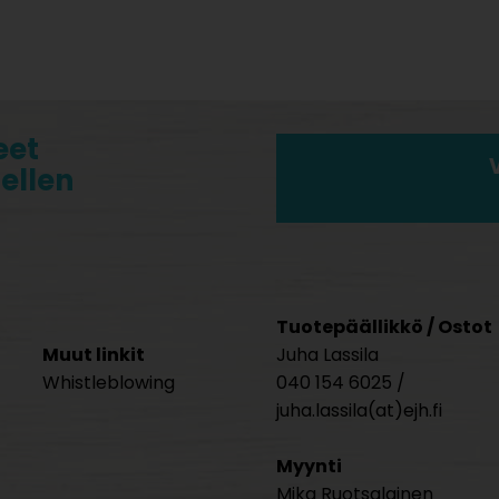
eet
tellen
Tuotepäällikkö / Ostot
Muut linkit
Juha Lassila
Whistleblowing
040 154 6025 /
juha.lassila(at)ejh.fi
Myynti
Mika Ruotsalainen