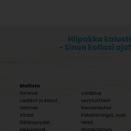
Hiipakka kalust
- Sinun kotiasi aja
Mallisto
Saranat
Valaistus
Laatikot ja kiskot
Levytuotteet
Vetimet
Reunanauhat
Altaat
Kalusterungot, ovet
Sähköpöydät
Helat
Mekanismit
Pintakäsittely