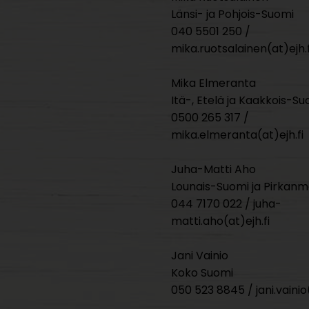
Länsi- ja Pohjois-Suomi
040 5501 250 /
mika.ruotsalainen(at)ejh.f
Mika Elmeranta
Itä-, Etelä ja Kaakkois-Su
0500 265 317 /
mika.elmeranta(at)ejh.fi
Juha-Matti Aho
Lounais-Suomi ja Pirkan
044 7170 022 / juha-
matti.aho(at)ejh.fi
Jani Vainio
Koko Suomi
050 523 8845 / jani.vainio(