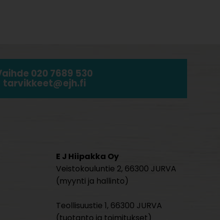
Vaihde 020 7689 530
tarvikkeet@ejh.fi
E J Hiipakka Oy
Veistokouluntie 2, 66300 JURVA
(myynti ja hallinto)
Teollisuustie 1, 66300 JURVA
(tuotanto ja toimitukset)