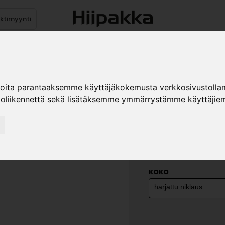
ektimyynti
stus
Sähköpöydät
Mekanismit
Levytuotteet
Reun
ioita parantaaksemme käyttäjäkokemusta verkkosivustolla
koliikennettä sekä lisätäksemme ymmärrystämme käyttäjiem
UUTUUS
NUPPI TO
»
Teollisuustuotteet
Ve
KOKO