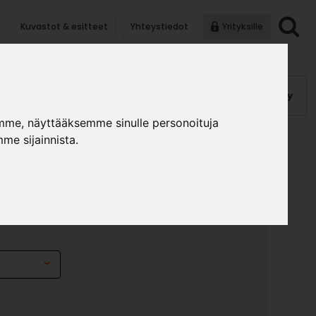
Kuvastot & esitteet
Yhteystiedot
Yrityksille
anauhat
Kalusterungot, ovet
Helat
Pintakäsittely
mme, näyttääksemme sinulle personoituja
me sijainnista.
RINO
»
»
timet
Vetimet
Nuppi Torino