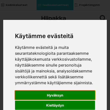
Kodinkalusteet
Teollisuustuotteet
Projektimyynti
Käytämme evästeitä
Käytämme evästeitä ja muita
seurantateknologioita parantaaksemme
käyttäjäkokemusta verkkosivustollamme,
näyttääksemme sinulle personoituja
sisältöjä ja mainoksia, analysoidaksemme
verkkoliikennettä sekä lisätäksemme
SÄHKÖSÄÄTÖPÖYDÄN
ymmärrystämme käyttäjiemme sijainnista.
JOHTOKOURU
»
»
»
Teollisuustuotteet
Saranat
Sähkösäätöjalat
Hyväksyn
Sähkösäätöpöydän johtokouru
VÄRI
Kieltäydyn