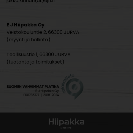
jukka.kinnari(at)ejh.fi
E J Hiipakka Oy
Veistokouluntie 2, 66300 JURVA
(myynti ja hallinto)
Teollisuustie 1, 66300 JURVA
(tuotanto ja toimitukset)