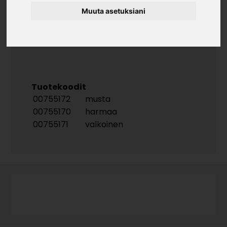
Muuta asetuksiani
Tuotekoodit
00755172
musta
00755170
harmaa
00755171
valkoinen