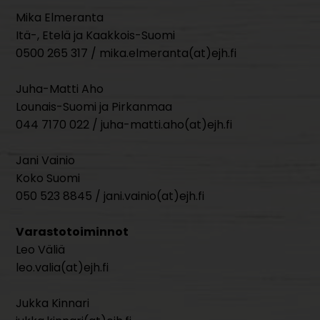
Mika Elmeranta
Itä-, Etelä ja Kaakkois-Suomi
0500 265 317 / mika.elmeranta(at)ejh.fi
Juha-Matti Aho
Lounais-Suomi ja Pirkanmaa
044 7170 022 / juha-matti.aho(at)ejh.fi
Jani Vainio
Koko Suomi
050 523 8845 / jani.vainio(at)ejh.fi
Varastotoiminnot
Leo Väliä
leo.valia(at)ejh.fi
Jukka Kinnari