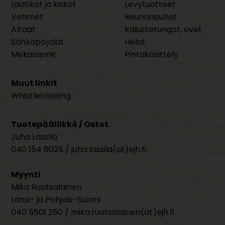
Laatikot ja kiskot
Levytuotteet
Vetimet
Reunanauhat
Altaat
Kalusterungot, ovet
Sähköpöydät
Helat
Mekanismit
Pintakäsittely
Muut linkit
Whistleblowing
Tuotepäällikkö / Ostot
Juha Lassila
040 154 6025 / juha.lassila(at)ejh.fi
Myynti
Mika Ruotsalainen
Länsi- ja Pohjois-Suomi
040 5501 250 / mika.ruotsalainen(at)ejh.fi