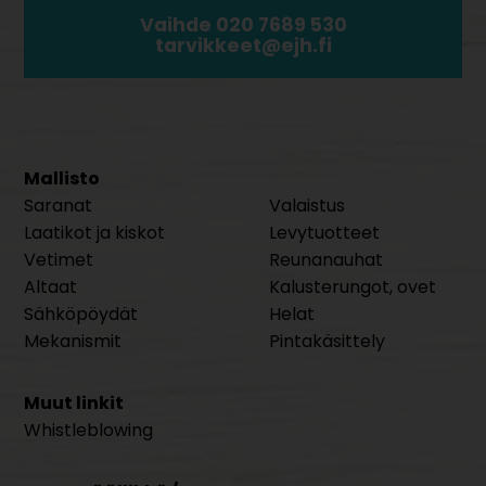
Vaihde 020 7689 530
tarvikkeet@ejh.fi
Mallisto
Saranat
Valaistus
Laatikot ja kiskot
Levytuotteet
Vetimet
Reunanauhat
Altaat
Kalusterungot, ovet
Sähköpöydät
Helat
Mekanismit
Pintakäsittely
Muut linkit
Whistleblowing