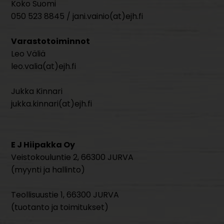
Koko Suomi
050 523 8845 / jani.vainio(at)ejh.fi
Varastotoiminnot
Leo Väliä
leo.valia(at)ejh.fi
Jukka Kinnari
jukka.kinnari(at)ejh.fi
E J Hiipakka Oy
Veistokouluntie 2, 66300 JURVA
(myynti ja hallinto)
Teollisuustie 1, 66300 JURVA
(tuotanto ja toimitukset)