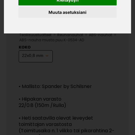
Muuta asetuksiani
ABS-NAUHA MUSTA PUU K-
0534-AD
»
»
»
Teollisuustuotteet
Reunanauhat
ABS-nauhat
ABS-nauha musta puu K-0534-AD
KOKO
• Mallisto: Spander by Schilsner
• Hiipakan varasto
22/0.8 (150m /Rulla)
• Heti saatavilla olevat leveydet
toimittajan varastosta
(Toimitusaika n. 1 viikko tai pikarahtina 2-