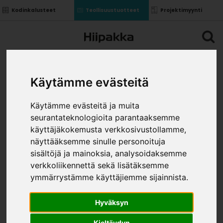
Kodinkalusteet
Teollisuustuotteet
Projektimyynti
Käytämme evästeitä
Käytämme evästeitä ja muita
seurantateknologioita parantaaksemme
käyttäjäkokemusta verkkosivustollamme,
näyttääksemme sinulle personoituja
sisältöjä ja mainoksia, analysoidaksemme
verkkoliikennettä sekä lisätäksemme
ymmärrystämme käyttäjiemme sijainnista.
Hyväksyn
Kieltäydyn