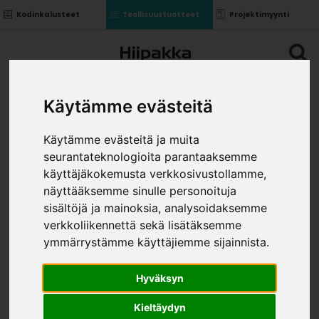
Kodinkalusteet
Teollisuustuotteet
Projektimyynti
Käytämme evästeitä
Käytämme evästeitä ja muita
seurantateknologioita parantaaksemme
käyttäjäkokemusta verkkosivustollamme,
näyttääksemme sinulle personoituja
sisältöjä ja mainoksia, analysoidaksemme
verkkoliikennettä sekä lisätäksemme
ymmärrystämme käyttäjiemme sijainnista.
Hyväksyn
Kieltäydyn