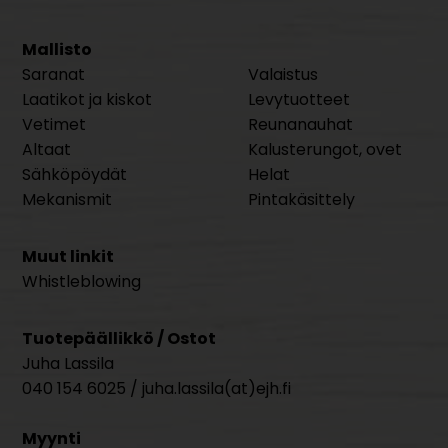
Mallisto
Saranat
Valaistus
Laatikot ja kiskot
Levytuotteet
Vetimet
Reunanauhat
Altaat
Kalusterungot, ovet
Sähköpöydät
Helat
Mekanismit
Pintakäsittely
Muut linkit
Whistleblowing
Tuotepäällikkö / Ostot
Juha Lassila
040 154 6025 / juha.lassila(at)ejh.fi
Myynti