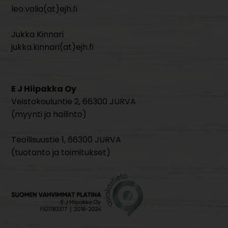
leo.valia(at)ejh.fi
Jukka Kinnari
jukka.kinnari(at)ejh.fi
E J Hiipakka Oy
Veistokouluntie 2, 66300 JURVA
(myynti ja hallinto)
Teollisuustie 1, 66300 JURVA
(tuotanto ja toimitukset)