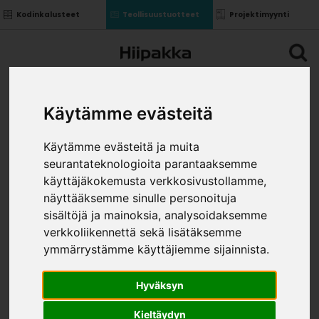
Kodinkalusteet
Teollisuustuotteet
Projektimyynti
Käytämme evästeitä
Käytämme evästeitä ja muita
seurantateknologioita parantaaksemme
käyttäjäkokemusta verkkosivustollamme,
näyttääksemme sinulle personoituja
sisältöjä ja mainoksia, analysoidaksemme
verkkoliikennettä sekä lisätäksemme
ymmärrystämme käyttäjiemme sijainnista.
Hyväksyn
Kieltäydyn