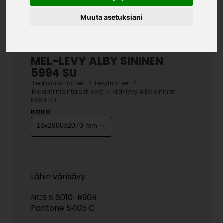
Muuta asetuksiani
MEL-LEVY ALBY SININEN
5994 SU
»
»
Teollisuustuotteet
Levytuotteet
»
Melamiinipintaiset levyt
Mel-levy Alby sininen
5994 SU
KOKO
Lähin värisävy:
NCS S 6010-R90B
Pantone 5405 C