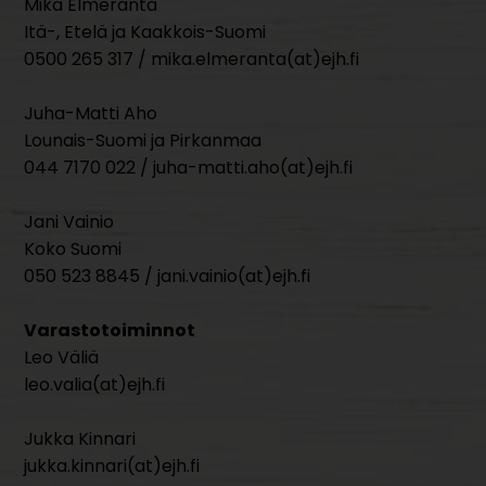
Mika Elmeranta
Itä-, Etelä ja Kaakkois-Suomi
0500 265 317 / mika.elmeranta(at)ejh.fi
Juha-Matti Aho
Lounais-Suomi ja Pirkanmaa
044 7170 022 / juha-matti.aho(at)ejh.fi
Jani Vainio
Koko Suomi
050 523 8845 / jani.vainio(at)ejh.fi
Varastotoiminnot
Leo Väliä
leo.valia(at)ejh.fi
Jukka Kinnari
jukka.kinnari(at)ejh.fi