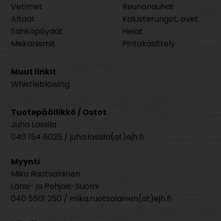
Vetimet
Reunanauhat
Altaat
Kalusterungot, ovet
Sähköpöydät
Helat
Mekanismit
Pintakäsittely
Muut linkit
Whistleblowing
Tuotepäällikkö / Ostot
Juha Lassila
040 154 6025 / juha.lassila(at)ejh.fi
Myynti
Mika Ruotsalainen
Länsi- ja Pohjois-Suomi
040 5501 250 / mika.ruotsalainen(at)ejh.fi