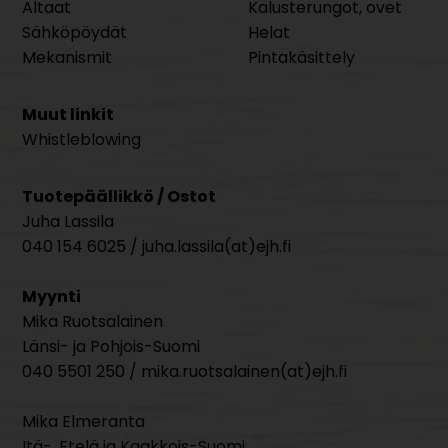
Altaat
Kalusterungot, ovet
Sähköpöydät
Helat
Mekanismit
Pintakäsittely
Muut linkit
Whistleblowing
Tuotepäällikkö / Ostot
Juha Lassila
040 154 6025 / juha.lassila(at)ejh.fi
Myynti
Mika Ruotsalainen
Länsi- ja Pohjois-Suomi
040 5501 250 / mika.ruotsalainen(at)ejh.fi
Mika Elmeranta
Itä-, Etelä ja Kaakkois-Suomi