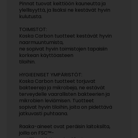
Pinnat tuovat keittiöön kauneutta ja
ylellisyyttä, ja lisäksi ne kestävät hyvin
kulutusta.
TOIMISTOT:
Koska Carbon tuotteet kestävät hyvin
naarmuuntumista,
ne sopivat hyvin toimistojen tapaisiin
korkean käyttöasteen
tiloihin.
HYGIEENISET YMPÄRISTÖT:
Koska Carbon tuotteet torjuvat
bakteereja ja mikrobeja, ne estävät
terveydelle vaarallisten bakteerien ja
mikrobien leviämisen. Tuotteet
sopivat hyvin tiloihin, joita on pidettävä
jatkuvasti puhtaana.
Raaka-aineet ovat peräisin laitoksilta,
joilla on FSC™-