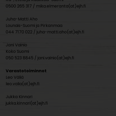
0500 265 317 / mika.elmeranta(at)ejh.fi
Juha-Matti Aho
Lounais-Suomi ja Pirkanmaa
044 7170 022 / juha-matti.aho(at)ejh.fi
Jani Vainio
Koko Suomi
050 523 8845 / jani.vainio(at)ejh.fi
Varastotoiminnot
Leo Väliä
leo.valia(at)ejh.fi
Jukka Kinnari
jukka.kinnari(at)ejh.fi