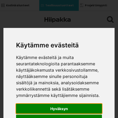
Kodinkalusteet
Teollisuustuotteet
Projektimyynti
Käytämme evästeitä
Käytämme evästeitä ja muita
seurantateknologioita parantaaksemme
käyttäjäkokemusta verkkosivustollamme,
näyttääksemme sinulle personoituja
sisältöjä ja mainoksia, analysoidaksemme
verkkoliikennettä sekä lisätäksemme
ymmärrystämme käyttäjiemme sijainnista.
Hyväksyn
CARBON LEVY VALKOINEN