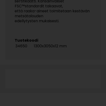
sertifikaatti. Kansainväliset
FSC™standardit takaavat,
että raaka-aineet toimitetaan kestävän
metsätalouden
edellytysten mukaisesti.
Tuotekoodi
34650
1300x3050x12 mm