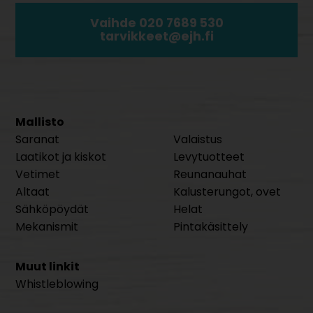
Vaihde 020 7689 530
tarvikkeet@ejh.fi
Mallisto
Saranat
Valaistus
Laatikot ja kiskot
Levytuotteet
Vetimet
Reunanauhat
Altaat
Kalusterungot, ovet
Sähköpöydät
Helat
Mekanismit
Pintakäsittely
Muut linkit
Whistleblowing