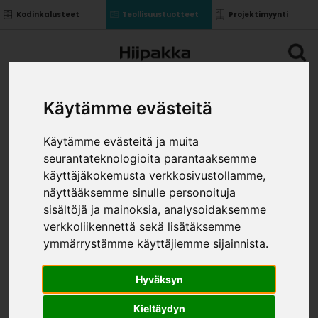
Kodinkalusteet
Teollisuustuotteet
Projektimyynti
Käytämme evästeitä
Käytämme evästeitä ja muita
seurantateknologioita parantaaksemme
käyttäjäkokemusta verkkosivustollamme,
näyttääksemme sinulle personoituja
sisältöjä ja mainoksia, analysoidaksemme
verkkoliikennettä sekä lisätäksemme
ymmärrystämme käyttäjiemme sijainnista.
Hyväksyn
Kieltäydyn