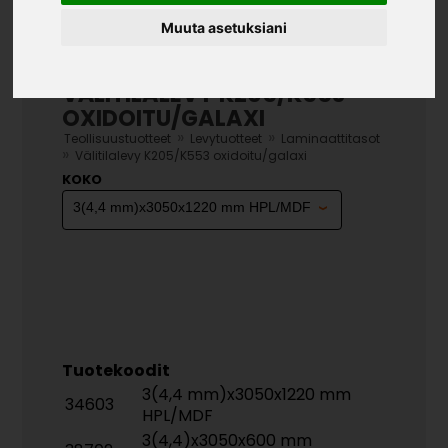
Muuta asetuksiani
UUTUUS
VÄLITILALEVY K205/K553
OXIDOITU/GALAXI
»
»
Teollisuustuotteet
Levytuotteet
Laminaattitasot
»
Välitilalevy K205/K553 oxidoitu/galaxi
KOKO
Tuotekoodit
3(4,4 mm)x3050x1220 mm
34603
HPL/MDF
3(4,4)x3050x600 mm