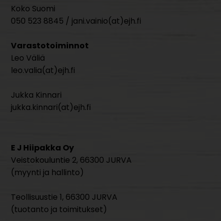
Koko Suomi
050 523 8845 / jani.vainio(at)ejh.fi
Varastotoiminnot
Leo Väliä
leo.valia(at)ejh.fi
Jukka Kinnari
jukka.kinnari(at)ejh.fi
E J Hiipakka Oy
Veistokouluntie 2, 66300 JURVA
(myynti ja hallinto)
Teollisuustie 1, 66300 JURVA
(tuotanto ja toimitukset)