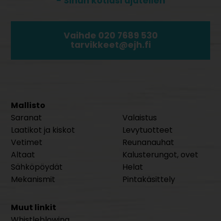
- Sinun kotiasi ajatellen
Vaihde 020 7689 530
tarvikkeet@ejh.fi
Mallisto
Saranat
Valaistus
Laatikot ja kiskot
Levytuotteet
Vetimet
Reunanauhat
Altaat
Kalusterungot, ovet
Sähköpöydät
Helat
Mekanismit
Pintakäsittely
Muut linkit
Whistleblowing