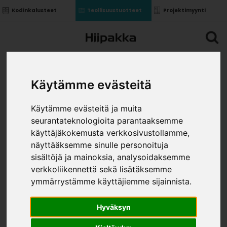
Kodinkalusteet
Teollisuustuotteet
Projektimyynti
Käytämme evästeitä
Käytämme evästeitä ja muita
seurantateknologioita parantaaksemme
käyttäjäkokemusta verkkosivustollamme,
näyttääksemme sinulle personoituja
sisältöjä ja mainoksia, analysoidaksemme
verkkoliikennettä sekä lisätäksemme
ymmärrystämme käyttäjiemme sijainnista.
Hyväksyn
VÄLITILALEVY 3213