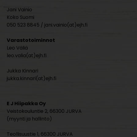
Jani Vainio
Koko Suomi
050 523 8845 / jani.vainio(at)ejh.fi
Varastotoiminnot
Leo Väliä
leo.valia(at)ejh.fi
Jukka Kinnari
jukka.kinnari(at)ejh.fi
E J Hiipakka Oy
Veistokouluntie 2, 66300 JURVA
(myynti ja hallinto)
Teollisuustie 1, 66300 JURVA