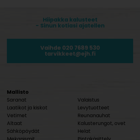
Hiipakka kalusteet
- Sinun kotiasi ajatellen
Vaihde 020 7689 530
tarvikkeet@ejh.fi
Mallisto
Saranat
Valaistus
Laatikot ja kiskot
Levytuotteet
Vetimet
Reunanauhat
Altaat
Kalusterungot, ovet
Sähköpöydät
Helat
Mekanismit
Pintakäsittely