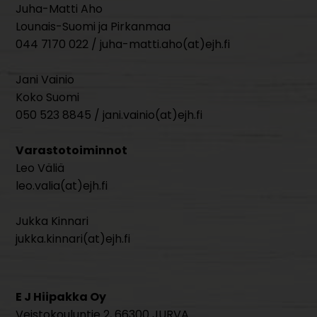
Juha-Matti Aho
Lounais-Suomi ja Pirkanmaa
044 7170 022 / juha-matti.aho(at)ejh.fi
Jani Vainio
Koko Suomi
050 523 8845 / jani.vainio(at)ejh.fi
Varastotoiminnot
Leo Väliä
leo.valia(at)ejh.fi
Jukka Kinnari
jukka.kinnari(at)ejh.fi
E J Hiipakka Oy
Veistokouluntie 2, 66300 JURVA