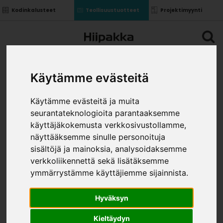
Kodinkalusteet
Teollisuustuotteet
Projektimyynti
Käytämme evästeitä
Käytämme evästeitä ja muita
seurantateknologioita parantaaksemme
käyttäjäkokemusta verkkosivustollamme,
näyttääksemme sinulle personoituja
sisältöjä ja mainoksia, analysoidaksemme
verkkoliikennettä sekä lisätäksemme
ymmärrystämme käyttäjiemme sijainnista.
Hyväksyn
Kieltäydyn