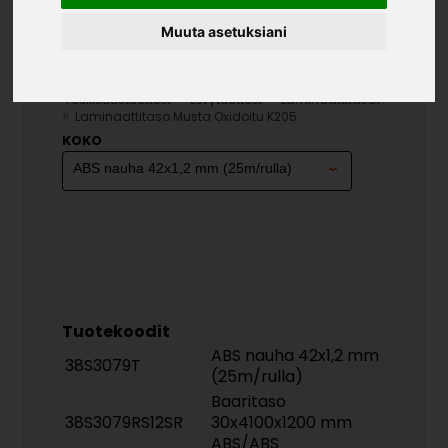
Muuta asetuksiani
LAMINAATTITASO MUSTA
OXIDOITU K205
»
»
Teollisuustuotteet
Levytuotteet
Laminaattitasot
»
Laminaattitaso Musta Oxidoitu K205
KOKO
Tuotekoodit
ABS nauha 42x1,2 mm
38S3079T
(25m/rulla)
Baaritaso
38S3079RS12SR
30x4100x1200 mm
ABS/ABS