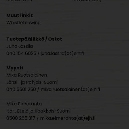
Muut linkit
Whistleblowing
Tuotepäällikkö / Ostot
Juha Lassila
040 154 6025 / juha.lassila(at)ejh.fi
Myynti
Mika Ruotsalainen
Länsi- ja Pohjois-Suomi
040 5501 250 / mika.ruotsalainen(at)ejh.fi
Mika Elmeranta
Itä-, Etelä ja Kaakkois-Suomi
0500 265 317 / mika.elmeranta(at)ejh.fi