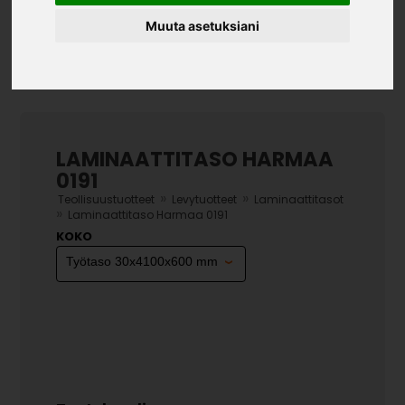
Muuta asetuksiani
LAMINAATTITASO HARMAA
0191
»
»
Teollisuustuotteet
Levytuotteet
Laminaattitasot
»
Laminaattitaso Harmaa 0191
KOKO