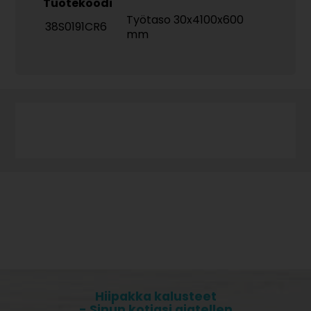
Tuotekoodi
Työtaso 30x4100x600
38S0191CR6
mm
Hiipakka kalusteet
- Sinun kotiasi ajatellen