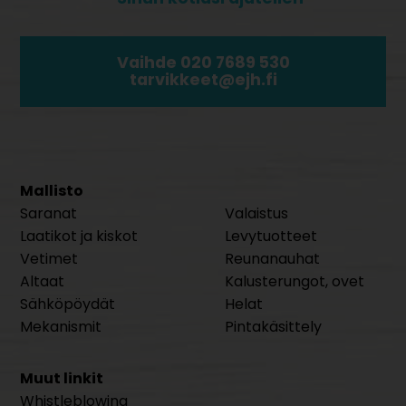
Vaihde 020 7689 530
tarvikkeet@ejh.fi
Mallisto
Saranat
Valaistus
Laatikot ja kiskot
Levytuotteet
Vetimet
Reunanauhat
Altaat
Kalusterungot, ovet
Sähköpöydät
Helat
Mekanismit
Pintakäsittely
Muut linkit
Whistleblowing