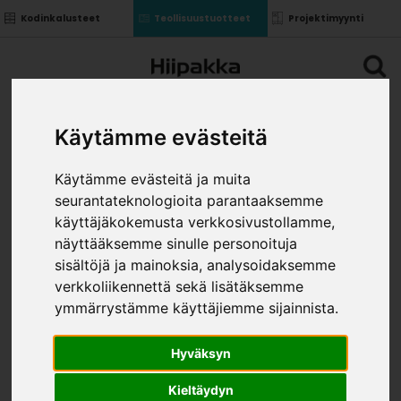
Kodinkalusteet
Teollisuustuotteet
Projektimyynti
Käytämme evästeitä
Käytämme evästeitä ja muita
seurantateknologioita parantaaksemme
käyttäjäkokemusta verkkosivustollamme,
näyttääksemme sinulle personoituja
sisältöjä ja mainoksia, analysoidaksemme
verkkoliikennettä sekä lisätäksemme
ymmärrystämme käyttäjiemme sijainnista.
Hyväksyn
Kieltäydyn