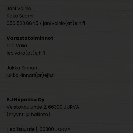
Jani Vainio
Koko Suomi
050 523 8845 / jani.vainio(at)ejh.fi
Varastotoiminnot
Leo Väliä
leo.valia(at)ejh.fi
Jukka Kinnari
jukka.kinnari(at)ejh.fi
E J Hiipakka Oy
Veistokouluntie 2, 66300 JURVA
(myynti ja hallinto)
Teollisuustie 1, 66300 JURVA