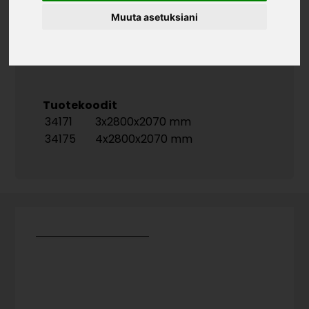
Lähin värisävy:
Muuta asetuksiani
NCS S 0500-N
RAL 9016
Tuotekoodit
34171
3x2800x2070 mm
34175
4x2800x2070 mm