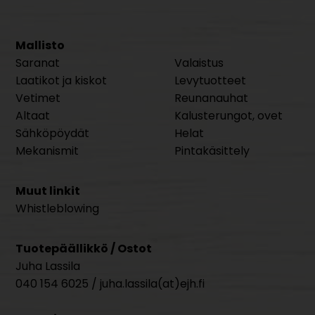
Mallisto
Saranat
Valaistus
Laatikot ja kiskot
Levytuotteet
Vetimet
Reunanauhat
Altaat
Kalusterungot, ovet
Sähköpöydät
Helat
Mekanismit
Pintakäsittely
Muut linkit
Whistleblowing
Tuotepäällikkö / Ostot
Juha Lassila
040 154 6025 / juha.lassila(at)ejh.fi