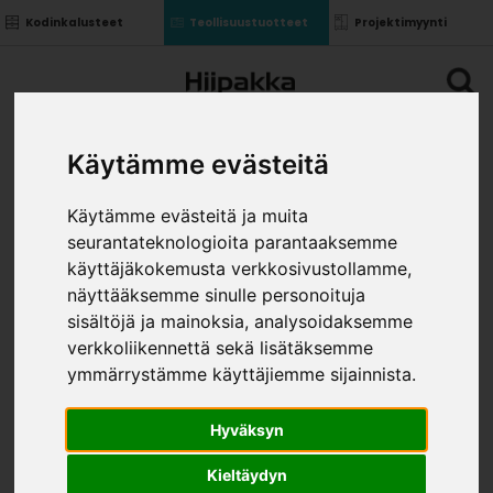
Kodinkalusteet
Teollisuustuotteet
Projektimyynti
Käytämme evästeitä
Käytämme evästeitä ja muita
seurantateknologioita parantaaksemme
TAUSTALEVY K101 VALK. 1-
käyttäjäkokemusta verkkosivustollamme,
PUOL.
näyttääksemme sinulle personoituja
»
»
Teollisuustuotteet
Levytuotteet
Kovalevyt ja
sisältöjä ja mainoksia, analysoidaksemme
»
taustalevyt
Taustalevy K101 valk. 1-puol.
verkkoliikennettä sekä lisätäksemme
KOKO
ymmärrystämme käyttäjiemme sijainnista.
Hyväksyn
Kieltäydyn