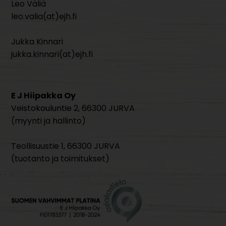
Leo Väliä
leo.valia(at)ejh.fi
Jukka Kinnari
jukka.kinnari(at)ejh.fi
E J Hiipakka Oy
Veistokouluntie 2, 66300 JURVA
(myynti ja hallinto)
Teollisuustie 1, 66300 JURVA
(tuotanto ja toimitukset)