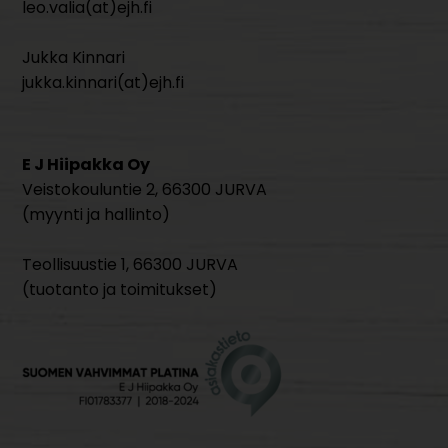
leo.valia(at)ejh.fi
Jukka Kinnari
jukka.kinnari(at)ejh.fi
E J Hiipakka Oy
Veistokouluntie 2, 66300 JURVA
(myynti ja hallinto)
Teollisuustie 1, 66300 JURVA
(tuotanto ja toimitukset)