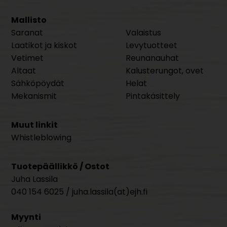
Mallisto
Saranat
Valaistus
Laatikot ja kiskot
Levytuotteet
Vetimet
Reunanauhat
Altaat
Kalusterungot, ovet
Sähköpöydät
Helat
Mekanismit
Pintakäsittely
Muut linkit
Whistleblowing
Tuotepäällikkö / Ostot
Juha Lassila
040 154 6025 / juha.lassila(at)ejh.fi
Myynti