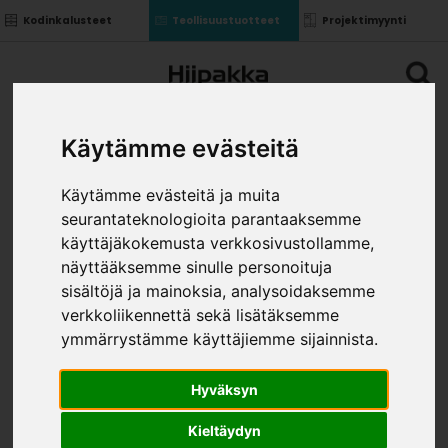
Kodinkalusteet
Teollisuustuotteet
Projektimyynti
Käytämme evästeitä
Käytämme evästeitä ja muita
seurantateknologioita parantaaksemme
TAUSTALEVY K101 VALK., 2-
käyttäjäkokemusta verkkosivustollamme,
PUOL.
näyttääksemme sinulle personoituja
»
»
Teollisuustuotteet
Levytuotteet
Kovalevyt ja
sisältöjä ja mainoksia, analysoidaksemme
»
taustalevyt
Taustalevy K101 valk., 2-puol.
verkkoliikennettä sekä lisätäksemme
KOKO
ymmärrystämme käyttäjiemme sijainnista.
Hyväksyn
Kieltäydyn