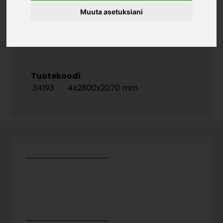
Lähin värisävy:
Muuta asetuksiani
NCS S 0500-N
RAL 9016
Tuotekoodi
34193
4x2800x2070 mm