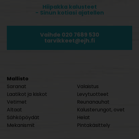
Hiipakka kalusteet
- Sinun kotiasi ajatellen
Vaihde 020 7689 530
tarvikkeet@ejh.fi
Mallisto
Saranat
Valaistus
Laatikot ja kiskot
Levytuotteet
Vetimet
Reunanauhat
Altaat
Kalusterungot, ovet
Sähköpöydät
Helat
Mekanismit
Pintakäsittely