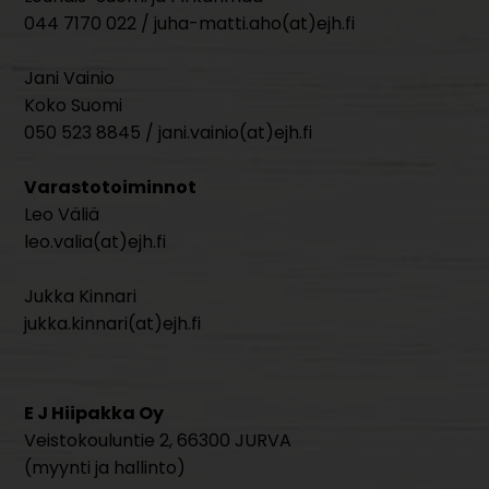
044 7170 022 / juha-matti.aho(at)ejh.fi
Jani Vainio
Koko Suomi
050 523 8845 / jani.vainio(at)ejh.fi
Varastotoiminnot
Leo Väliä
leo.valia(at)ejh.fi
Jukka Kinnari
jukka.kinnari(at)ejh.fi
E J Hiipakka Oy
Veistokouluntie 2, 66300 JURVA
(myynti ja hallinto)