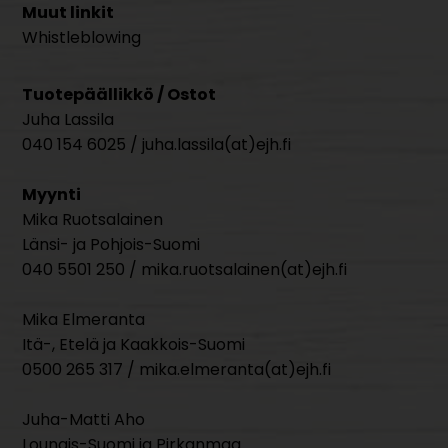
Muut linkit
Whistleblowing
Tuotepäällikkö / Ostot
Juha Lassila
040 154 6025 / juha.lassila(at)ejh.fi
Myynti
Mika Ruotsalainen
Länsi- ja Pohjois-Suomi
040 5501 250 / mika.ruotsalainen(at)ejh.fi
Mika Elmeranta
Itä-, Etelä ja Kaakkois-Suomi
0500 265 317 / mika.elmeranta(at)ejh.fi
Juha-Matti Aho
Lounais-Suomi ja Pirkanmaa