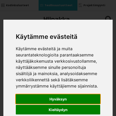
Kodinkalusteet
Teollisuustuotteet
Projektimyynti
Käytämme evästeitä
Käytämme evästeitä ja muita
seurantateknologioita parantaaksemme
POHJAMATTO 400
käyttäjäkokemusta verkkosivustollamme,
ANTRASIITTI
näyttääksemme sinulle personoituja
»
»
sisältöjä ja mainoksia, analysoidaksemme
Teollisuustuotteet
Laatikot ja kiskot
Magic Pro
»
Ohutseinälaatikot
Pohjamatto 400 Antrasiitti
verkkoliikennettä sekä lisätäksemme
KOKO
ymmärrystämme käyttäjiemme sijainnista.
Hyväksyn
Kieltäydyn