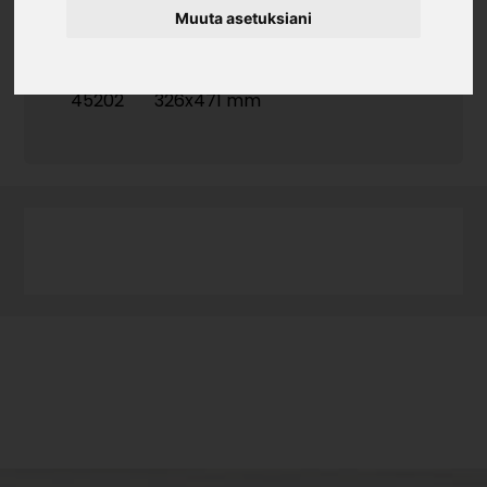
Muuta asetuksiani
Tuotekoodi
45202
326x471 mm