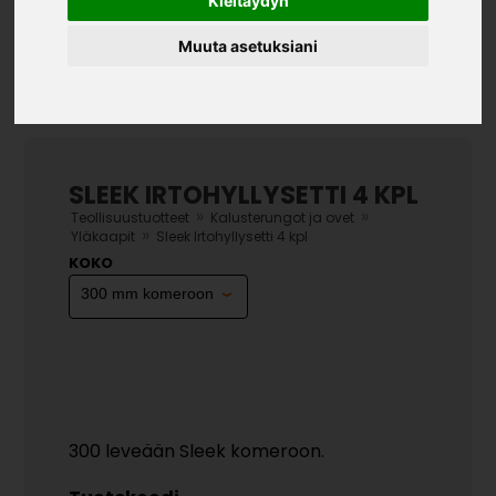
Kieltäydyn
Muuta asetuksiani
SLEEK IRTOHYLLYSETTI 4 KPL
»
»
Teollisuustuotteet
Kalusterungot ja ovet
»
Yläkaapit
Sleek Irtohyllysetti 4 kpl
KOKO
300 leveään Sleek komeroon.