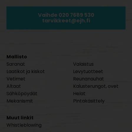
Vaihde 020 7689 530
tarvikkeet@ejh.fi
Mallisto
Saranat
Valaistus
Laatikot ja kiskot
Levytuotteet
Vetimet
Reunanauhat
Altaat
Kalusterungot, ovet
Sähköpöydät
Helat
Mekanismit
Pintakäsittely
Muut linkit
Whistleblowing