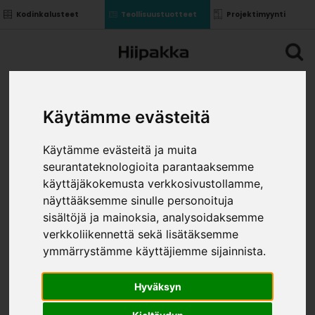
Kodinkalusteet
Teollisuustuotteet
Projektimyynti
Käytämme evästeitä
Käytämme evästeitä ja muita
seurantateknologioita parantaaksemme
käyttäjäkokemusta verkkosivustollamme,
näyttääksemme sinulle personoituja
sisältöjä ja mainoksia, analysoidaksemme
verkkoliikennettä sekä lisätäksemme
ymmärrystämme käyttäjiemme sijainnista.
Hyväksyn