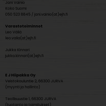
Jani Vainio
Koko Suomi
050 523 8845 / jani.vainio(at)ejh.fi
Varastotoiminnot
Leo Väliä
leo.valia(at)ejh.fi
Jukka Kinnari
jukka.kinnari(at)ejh.fi
E J Hiipakka Oy
Veistokouluntie 2, 66300 JURVA
(myynti ja hallinto)
Teollisuustie 1, 66300 JURVA
(tuotanto ja toimitukset)