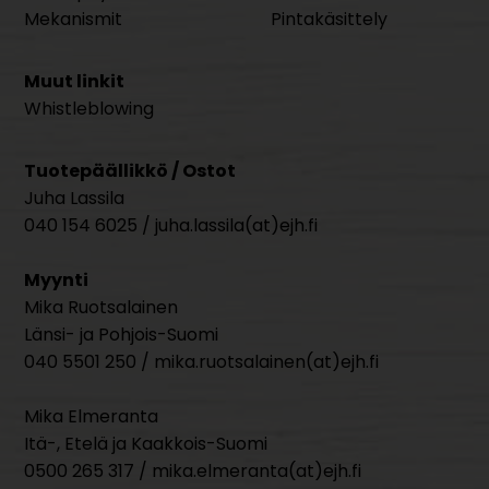
Mekanismit
Pintakäsittely
Muut linkit
Whistleblowing
Tuotepäällikkö / Ostot
Juha Lassila
040 154 6025 / juha.lassila(at)ejh.fi
Myynti
Mika Ruotsalainen
Länsi- ja Pohjois-Suomi
040 5501 250 / mika.ruotsalainen(at)ejh.fi
Mika Elmeranta
Itä-, Etelä ja Kaakkois-Suomi
0500 265 317 / mika.elmeranta(at)ejh.fi