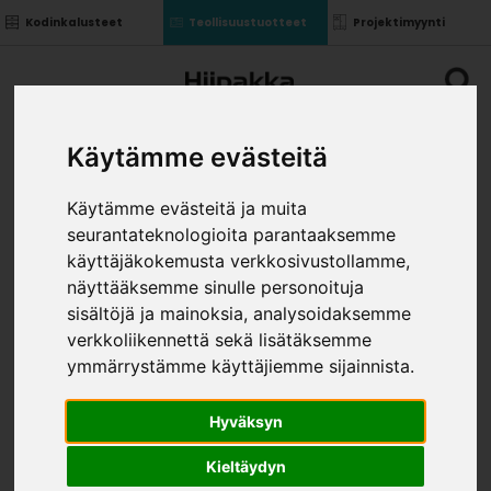
Kodinkalusteet
Teollisuustuotteet
Projektimyynti
Käytämme evästeitä
Käytämme evästeitä ja muita
seurantateknologioita parantaaksemme
SISÄYLÄKULMAKAAPPI
käyttäjäkokemusta verkkosivustollamme,
918X340, L-MALLI
näyttääksemme sinulle personoituja
KOST.KEST.
sisältöjä ja mainoksia, analysoidaksemme
»
»
Teollisuustuotteet
Kalusterungot ja ovet
verkkoliikennettä sekä lisätäksemme
»
Yläkaapit
Sisäyläkulmakaappi 918x340, L-malli
ymmärrystämme käyttäjiemme sijainnista.
kost.kest.
VÄRI
Hyväksyn
Kieltäydyn