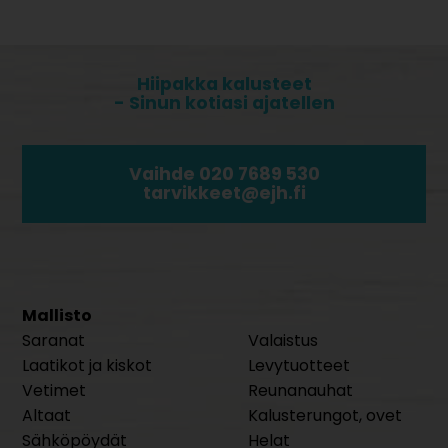
Hiipakka kalusteet
- Sinun kotiasi ajatellen
Vaihde 020 7689 530
tarvikkeet@ejh.fi
Mallisto
Saranat
Valaistus
Laatikot ja kiskot
Levytuotteet
Vetimet
Reunanauhat
Altaat
Kalusterungot, ovet
Sähköpöydät
Helat