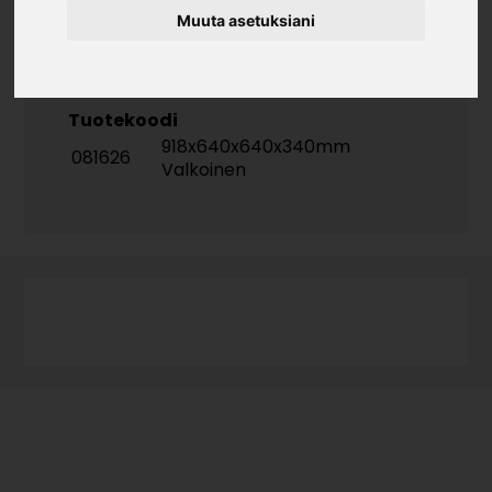
Muuta asetuksiani
Tuotekoodi
918x640x640x340mm
081626
Valkoinen