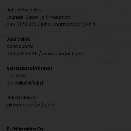
Juha-Matti Aho
Lounais-Suomi ja Pirkanmaa
044 7170 022 / juha-matti.aho(at)ejh.fi
Jani Vainio
Koko Suomi
050 523 8845 / jani.vainio(at)ejh.fi
Varastotoiminnot
Leo Väliä
leo.valia(at)ejh.fi
Jukka Kinnari
jukka.kinnari(at)ejh.fi
E J Hiipakka Oy