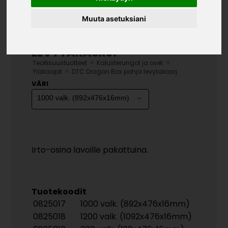
Muuta asetuksiani
DTC DRAGON BOX POHJA
LEVYTAKASRJ.
»
»
Teollisuustuotteet
Kalusterungot ja ovet
»
Yläkaapit
DTC Dragon Box pohja levytakasrj.
VÄRI
Irto-osina lavoille pakattuina.
Tuotekoodit
0825017
1000 valk. (892x476x16mm)
0825018
1200 valk. (1092x476x16mm)