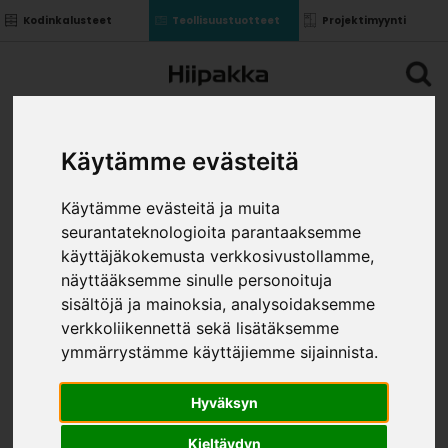
Kodinkalusteet
Teollisuustuotteet
Projektimyynti
Käytämme evästeitä
Käytämme evästeitä ja muita
seurantateknologioita parantaaksemme
käyttäjäkokemusta verkkosivustollamme,
näyttääksemme sinulle personoituja
sisältöjä ja mainoksia, analysoidaksemme
verkkoliikennettä sekä lisätäksemme
ymmärrystämme käyttäjiemme sijainnista.
Hyväksyn
Kieltäydyn