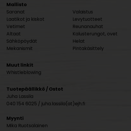
Mallisto
Saranat
Valaistus
Laatikot ja kiskot
Levytuotteet
Vetimet
Reunanauhat
Altaat
Kalusterungot, ovet
Sähköpöydät
Helat
Mekanismit
Pintakäsittely
Muut linkit
Whistleblowing
Tuotepäällikkö / Ostot
Juha Lassila
040 154 6025 / juha.lassila(at)ejh.fi
Myynti
Mika Ruotsalainen