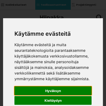
Kodinkalusteet
Teollisuustuotteet
Projektimyynti
Käytämme evästeitä
Käytämme evästeitä ja muita
seurantateknologioita parantaaksemme
ALAKAAPIN IRTOSIVU
käyttäjäkokemusta verkkosivustollamme,
870*570 KOST.KEST.
näyttääksemme sinulle personoituja
»
»
sisältöjä ja mainoksia, analysoidaksemme
Teollisuustuotteet
Kalusterungot ja ovet
»
Yläkaapit
Alakaapin irtosivu 870*570 kost.kest.
verkkoliikennettä sekä lisätäksemme
VÄRI
ymmärrystämme käyttäjiemme sijainnista.
Hyväksyn
Kieltäydyn