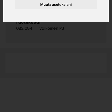
Muuta asetuksiani
Irtosivu ilman porauksia.
Tuotekoodi
0821084
valkoinen P3