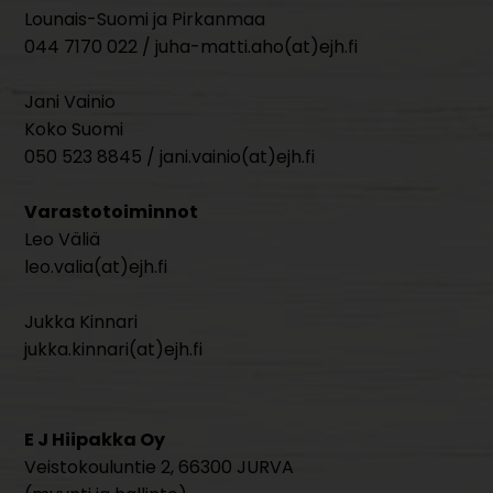
Lounais-Suomi ja Pirkanmaa
044 7170 022 / juha-matti.aho(at)ejh.fi
Jani Vainio
Koko Suomi
050 523 8845 / jani.vainio(at)ejh.fi
Varastotoiminnot
Leo Väliä
leo.valia(at)ejh.fi
Jukka Kinnari
jukka.kinnari(at)ejh.fi
E J Hiipakka Oy
Veistokouluntie 2, 66300 JURVA