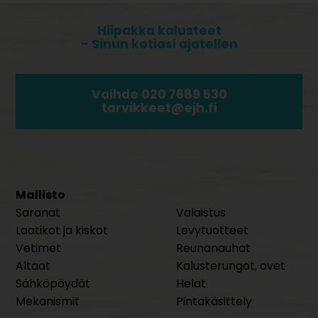
Hiipakka kalusteet
- Sinun kotiasi ajatellen
Vaihde 020 7689 530
tarvikkeet@ejh.fi
Mallisto
Saranat
Valaistus
Laatikot ja kiskot
Levytuotteet
Vetimet
Reunanauhat
Altaat
Kalusterungot, ovet
Sähköpöydät
Helat
Mekanismit
Pintakäsittely