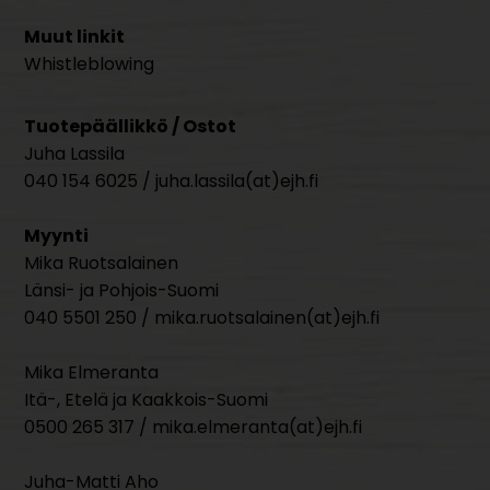
Muut linkit
Whistleblowing
Tuotepäällikkö / Ostot
Juha Lassila
040 154 6025 / juha.lassila(at)ejh.fi
Myynti
Mika Ruotsalainen
Länsi- ja Pohjois-Suomi
040 5501 250 / mika.ruotsalainen(at)ejh.fi
Mika Elmeranta
Itä-, Etelä ja Kaakkois-Suomi
0500 265 317 / mika.elmeranta(at)ejh.fi
Juha-Matti Aho