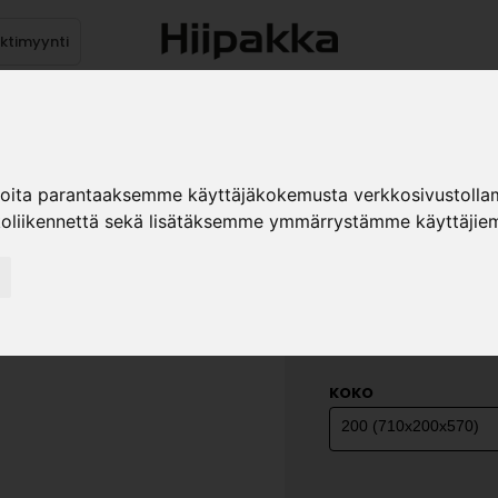
ektimyynti
stus
Sähköpöydät
Mekanismit
Levytuotteet
Reun
ioita parantaaksemme käyttäjäkokemusta verkkosivustolla
koliikennettä sekä lisätäksemme ymmärrystämme käyttäjiem
ALA-AVOL
HYLLYÄ P
»
Teollisuustuotteet
Ka
200 - 4 hyllyä P3
KOKO