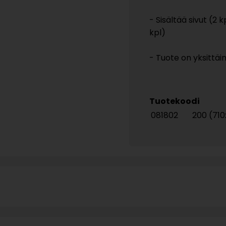
- Sisältää sivut (2 k
kpl)
- Tuote on yksittä
Tuotekoodi
081802
200 (71