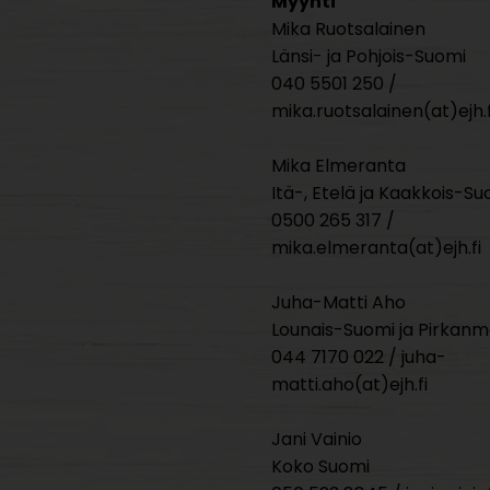
Myynti
Mika Ruotsalainen
Länsi- ja Pohjois-Suomi
040 5501 250 /
mika.ruotsalainen(at)ejh.f
Mika Elmeranta
Itä-, Etelä ja Kaakkois-Su
0500 265 317 /
mika.elmeranta(at)ejh.fi
Juha-Matti Aho
Lounais-Suomi ja Pirkan
044 7170 022 / juha-
matti.aho(at)ejh.fi
Jani Vainio
Koko Suomi