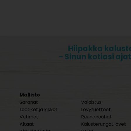
Hiipakka kalust
- Sinun kotiasi aja
Mallisto
Saranat
Valaistus
Laatikot ja kiskot
Levytuotteet
Vetimet
Reunanauhat
Altaat
Kalusterungot, ovet