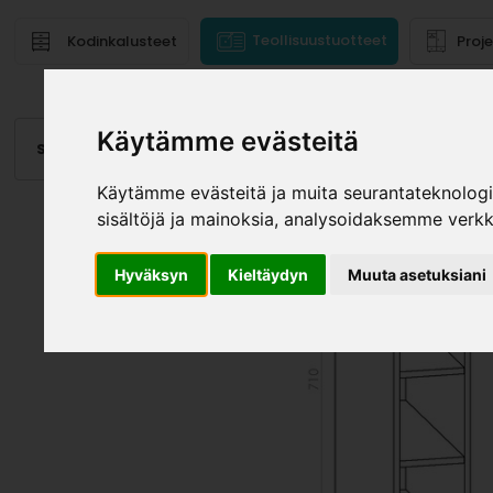
Teollisuustuotteet
Kodinkalusteet
Proj
Käytämme evästeitä
Saranat
Laatikot, kiskot
Vetimet
Altaat
Valai
Käytämme evästeitä ja muita seurantateknolog
sisältöjä ja mainoksia, analysoidaksemme verk
Hyväksyn
Kieltäydyn
Muuta asetuksiani