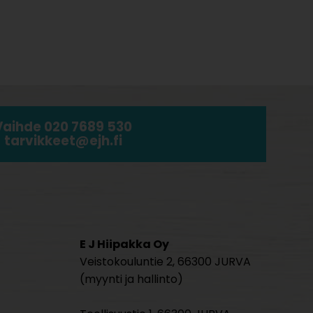
Vaihde 020 7689 530
tarvikkeet@ejh.fi
E J Hiipakka Oy
Veistokouluntie 2, 66300 JURVA
(myynti ja hallinto)