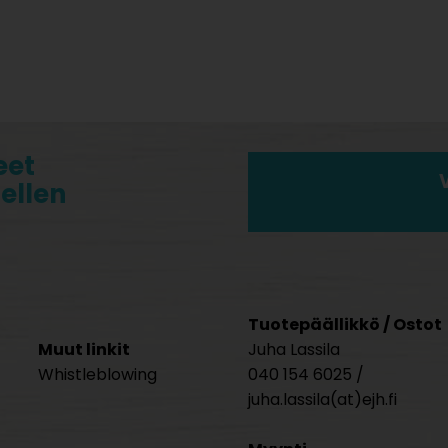
eet
tellen
Tuotepäällikkö / Ostot
Muut linkit
Juha Lassila
Whistleblowing
040 154 6025 /
juha.lassila(at)ejh.fi