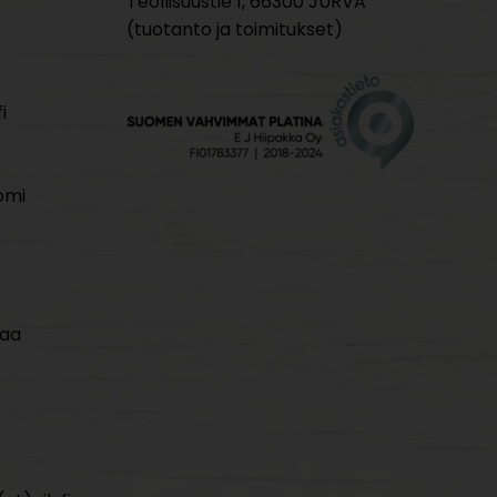
Teollisuustie 1, 66300 JURVA
(tuotanto ja toimitukset)
i
omi
maa