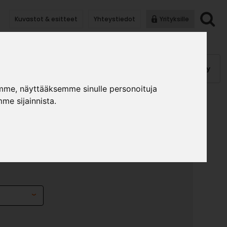
Kuvastot & esitteet
Yhteystiedot
Yrityksille
anauhat
Kalusterungot, ovet
Helat
Pintakäsittely
mme, näyttääksemme sinulle personoituja
me sijainnista.
OKERIKKO 200 - 4
3
»
»
lusterungot ja ovet
Yläkaapit
Ala-avolokerikko