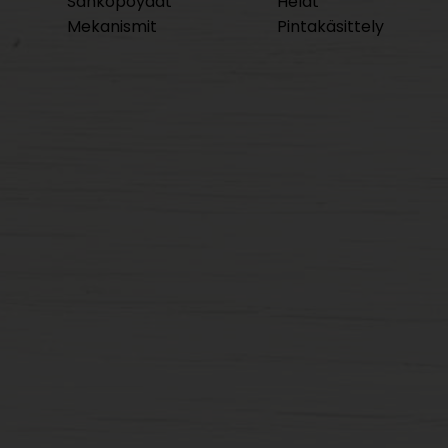
Sähköpöydät
Helat
Mekanismit
Pintakäsittely