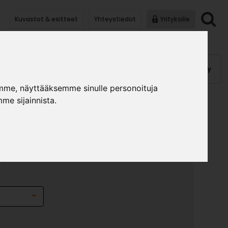
Kuvastot & esitteet
Yhteystiedot
Yrityksille
anauhat
Kalusterungot, ovet
Helat
Pintakäsittely
mme, näyttääksemme sinulle personoituja
me sijainnista.
LIESITUULETINKAAPPI
»
»
lusterungot ja ovet
Valmiiksi kasatut yläkaapit
ppi 878