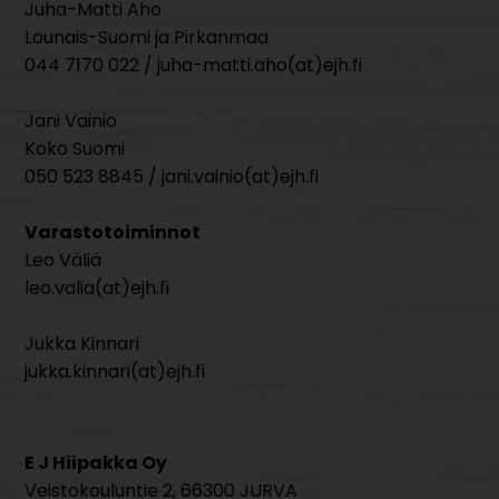
Juha-Matti Aho
Lounais-Suomi ja Pirkanmaa
044 7170 022 / juha-matti.aho(at)ejh.fi
Jani Vainio
Koko Suomi
050 523 8845 / jani.vainio(at)ejh.fi
Varastotoiminnot
Leo Väliä
leo.valia(at)ejh.fi
Jukka Kinnari
jukka.kinnari(at)ejh.fi
E J Hiipakka Oy
Veistokouluntie 2, 66300 JURVA