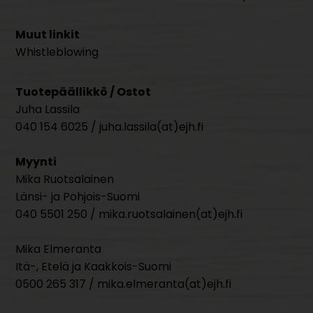
Muut linkit
Whistleblowing
Tuotepäällikkö / Ostot
Juha Lassila
040 154 6025 / juha.lassila(at)ejh.fi
Myynti
Mika Ruotsalainen
Länsi- ja Pohjois-Suomi
040 5501 250 / mika.ruotsalainen(at)ejh.fi
Mika Elmeranta
Itä-, Etelä ja Kaakkois-Suomi
0500 265 317 / mika.elmeranta(at)ejh.fi