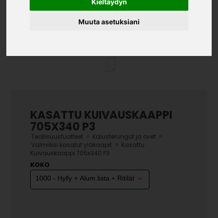
Kieltäydyn
Muuta asetuksiani
KASATTU KUIVAUSKAAPPI
705X340 P3
»
»
Teollisuustuotteet
Kalusterungot ja ovet
»
Valmiiksi kasatut yläkaapit
Kasattu
Kuivauskaappi 705x340 P3
KOKO