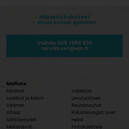
Hiipakka kalusteet
- Sinun kotiasi ajatellen
Vaihde 020 7689 530
tarvikkeet@ejh.fi
Mallisto
Saranat
Valaistus
Laatikot ja kiskot
Levytuotteet
Vetimet
Reunanauhat
Altaat
Kalusterungot, ovet
Sähköpöydät
Helat
Mekanismit
Pintakäsittely