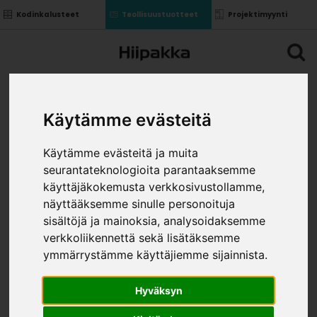
Kodinkalusteet
Teollisuustuotteet
Projektimyynti
Käytämme evästeitä
Käytämme evästeitä ja muita
seurantateknologioita parantaaksemme
käyttäjäkokemusta verkkosivustollamme,
näyttääksemme sinulle personoituja
sisältöjä ja mainoksia, analysoidaksemme
verkkoliikennettä sekä lisätäksemme
ymmärrystämme käyttäjiemme sijainnista.
Hyväksyn