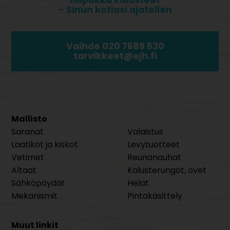
Hiipakka kalusteet
- Sinun kotiasi ajatellen
Vaihde 020 7689 530
tarvikkeet@ejh.fi
Mallisto
Saranat
Valaistus
Laatikot ja kiskot
Levytuotteet
Vetimet
Reunanauhat
Altaat
Kalusterungot, ovet
Sähköpöydät
Helat
Mekanismit
Pintakäsittely
Muut linkit