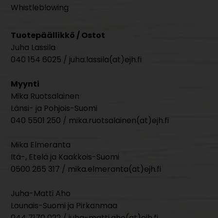
Whistleblowing
Tuotepäällikkö / Ostot
Juha Lassila
040 154 6025 / juha.lassila(at)ejh.fi
Myynti
Mika Ruotsalainen
Länsi- ja Pohjois-Suomi
040 5501 250 / mika.ruotsalainen(at)ejh.fi
Mika Elmeranta
Itä-, Etelä ja Kaakkois-Suomi
0500 265 317 / mika.elmeranta(at)ejh.fi
Juha-Matti Aho
Lounais-Suomi ja Pirkanmaa
044 7170 022 / juha-matti.aho(at)ejh.fi