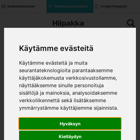
Kodinkalusteet
Teollisuustuotteet
Projektimyynti
Käytämme evästeitä
Käytämme evästeitä ja muita
seurantateknologioita parantaaksemme
käyttäjäkokemusta verkkosivustollamme,
näyttääksemme sinulle personoituja
sisältöjä ja mainoksia, analysoidaksemme
verkkoliikennettä sekä lisätäksemme
ymmärrystämme käyttäjiemme sijainnista.
Hyväksyn
Kieltäydyn