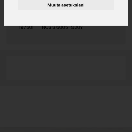
Muuta asetuksiani
Tuotekoodi
197501
NCS S 6005-G20Y