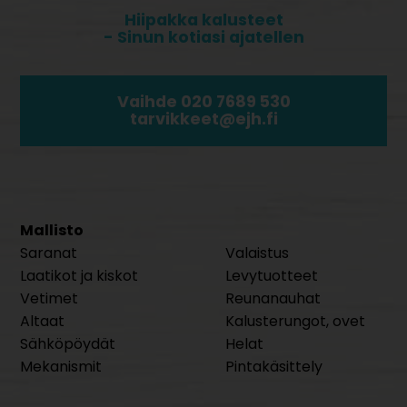
Hiipakka kalusteet
- Sinun kotiasi ajatellen
Vaihde 020 7689 530
tarvikkeet@ejh.fi
Mallisto
Saranat
Valaistus
Laatikot ja kiskot
Levytuotteet
Vetimet
Reunanauhat
Altaat
Kalusterungot, ovet
Sähköpöydät
Helat
Mekanismit
Pintakäsittely