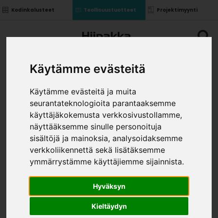
Kodinkalusteet
Teollisuustuotteet
Projektimyynti
Käytämme evästeitä
Käytämme evästeitä ja muita
seurantateknologioita parantaaksemme
SAVUN VIHREÄ
käyttäjäkokemusta verkkosivustollamme,
KORJAUSMAALI
näyttääksemme sinulle personoituja
»
»
sisältöjä ja mainoksia, analysoidaksemme
Teollisuustuotteet
Kalusterungot ja ovet
MLAM
»
tilausovet
Savun vihreä korjausmaali
verkkoliikennettä sekä lisätäksemme
KOKO
ymmärrystämme käyttäjiemme sijainnista.
Hyväksyn
Kieltäydyn