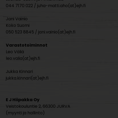
044 7170 022 / juha-matti.aho(at)ejh.fi
Jani Vainio
Koko Suomi
050 523 8845 / jani.vainio(at)ejh.fi
Varastotoiminnot
Leo Väliä
leo.valia(at)ejh.fi
Jukka Kinnari
jukka.kinnari(at)ejh.fi
E J Hiipakka Oy
Veistokouluntie 2, 66300 JURVA
(myynti ja hallinto)