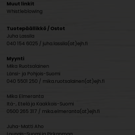
Muut linkit
Whistleblowing
Tuotepäällikkö / Ostot
Juha Lassila
040 154 6025 / juha.lassila(at)ejh.fi
Myynti
Mika Ruotsalainen
Länsi- ja Pohjois-Suomi
040 5501 250 / mika.ruotsalainen(at)ejh.fi
Mika Elmeranta
Itä-, Etelä ja Kaakkois-Suomi
0500 265 317 / mika.elmeranta(at)ejh.fi
Juha-Matti Aho
Lounais-Suomi ja Pirkanmaa