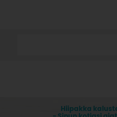
Hiipakka kalust
- Sinun kotiasi aja