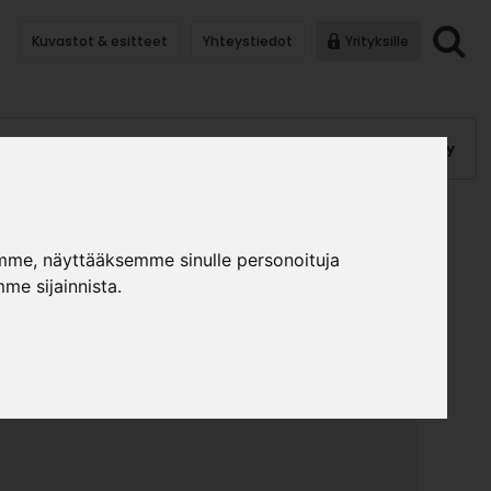
Kuvastot & esitteet
Yhteystiedot
Yrityksille
anauhat
Kalusterungot, ovet
Helat
Pintakäsittely
 SAVUN VIHREÄ
mme, näyttääksemme sinulle personoituja
»
»
me sijainnista.
lusterungot ja ovet
MLAM tilausovet
MLAM-Ovi