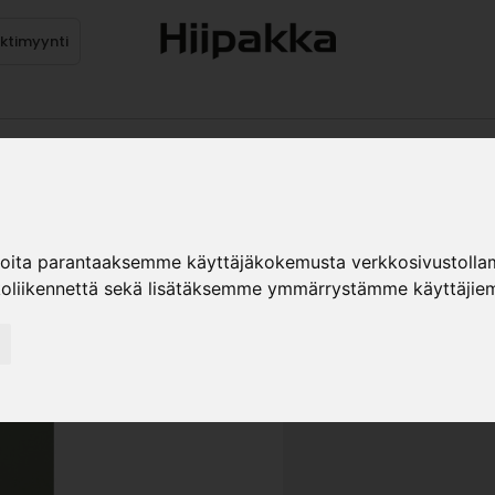
ektimyynti
stus
Sähköpöydät
Mekanismit
Levytuotteet
Reun
MLAM-OVI
ioita parantaaksemme käyttäjäkokemusta verkkosivustolla
»
koliikennettä sekä lisätäksemme ymmärrystämme käyttäjiem
Teollisuustuotteet
Ka
Savun vihreä
KOKO