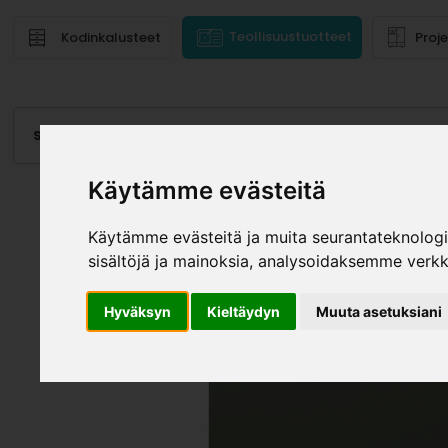
Teollisuustuotteet
Kodinkalusteet
Proj
Saranat
Laatikot, kiskot
Vetimet
Altaat
Valai
Käytämme evästeitä
Käytämme evästeitä ja muita seurantateknolog
sisältöjä ja mainoksia, analysoidaksemme verk
Hyväksyn
Kieltäydyn
Muuta asetuksiani