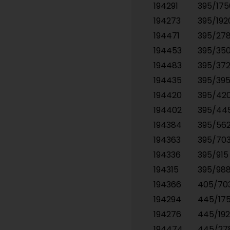
194291
395/17
194273
395/19
194471
395/27
194453
395/35
194483
395/37
194435
395/39
194420
395/42
194402
395/44
194384
395/56
194363
395/70
194336
395/91
194315
395/98
194366
405/70
194294
445/17
194276
445/19
194474
445/2