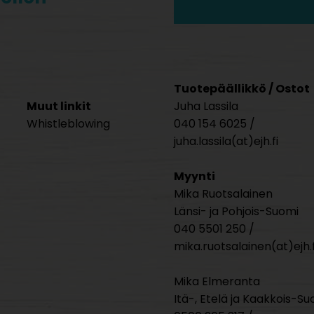
Tuotepäällikkö / Ostot
Muut linkit
Juha Lassila
Whistleblowing
040 154 6025 /
juha.lassila(at)ejh.fi
Myynti
Mika Ruotsalainen
Länsi- ja Pohjois-Suomi
040 5501 250 /
mika.ruotsalainen(at)ejh.f
Mika Elmeranta
Itä-, Etelä ja Kaakkois-Su