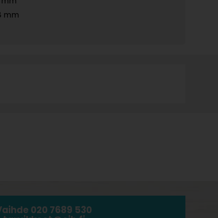
5 mm
8 mm
Vaihde 020 7689 530