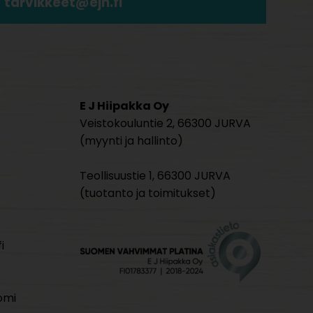
tarvikkeet@ejh.fi
E J Hiipakka Oy
Veistokouluntie 2, 66300 JURVA
(myynti ja hallinto)
Teollisuustie 1, 66300 JURVA
(tuotanto ja toimitukset)
i
omi