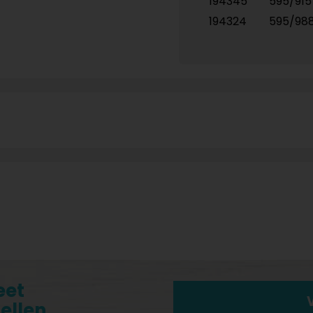
194345
595/91
194324
595/98
eet
tellen