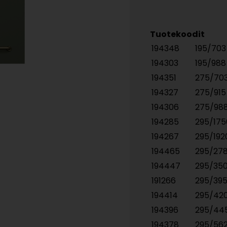
Tuotekoodit
194348
195/70
194303
195/98
194351
275/70
194327
275/91
194306
275/98
194285
295/17
194267
295/19
194465
295/27
194447
295/35
191266
295/39
194414
295/42
194396
295/44
194378
295/56