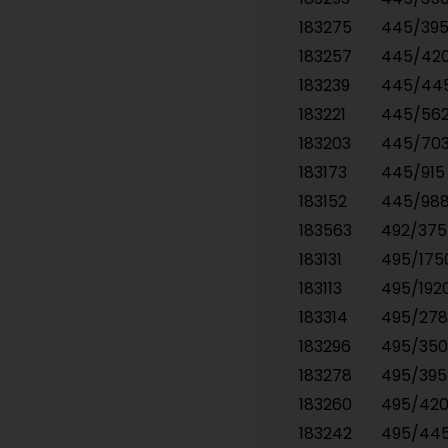
183275
445/39
183257
445/42
183239
445/44
183221
445/56
183203
445/70
183173
445/91
183152
445/98
183563
492/37
183131
495/17
183113
495/19
183314
495/27
183296
495/35
183278
495/39
183260
495/42
183242
495/44