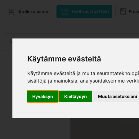
Teollisuustuotteet
Kodinkalusteet
Proj
Saranat
Laatikot, kiskot
Vetimet
Altaat
Valai
Käytämme evästeitä
Käytämme evästeitä ja muita seurantateknolog
sisältöjä ja mainoksia, analysoidaksemme verk
Hyväksyn
Kieltäydyn
Muuta asetuksiani