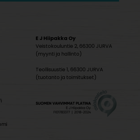
E J Hiipakka Oy
Veistokouluntie 2, 66300 JURVA
(myynti ja hallinto)
Teollisuustie 1, 66300 JURVA
(tuotanto ja toimitukset)
i
omi