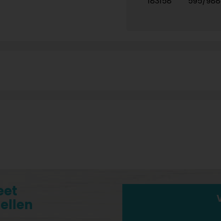
183158
595/98
eet
tellen