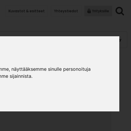
Kuvastot & esitteet
Yhteystiedot
Yrityksille
anauhat
Kalusterungot, ovet
Helat
Pintakäsittely
I KESKIHARMAA
mme, näyttääksemme sinulle personoituja
»
»
me sijainnista.
lusterungot ja ovet
MLAM tilausovet
MLAM-Ovi