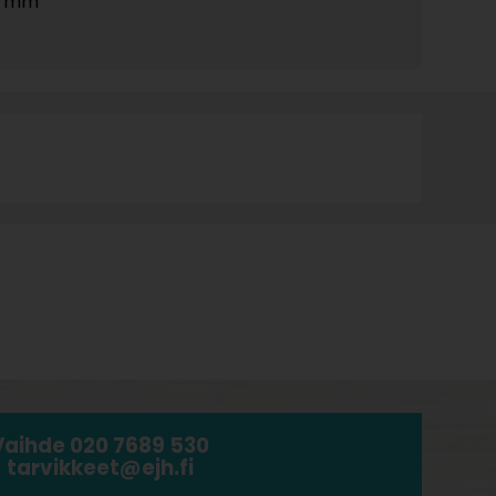
8 mm
Vaihde 020 7689 530
tarvikkeet@ejh.fi