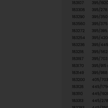
183107
395/19
183308
395/27
183290
395/35
183560
395/37
183272
395/39
183254
395/42
183236
395/44
183218
395/56
183197
395/70
183170
395/91
183149
395/98
183200
405/70
183128
445/17
183110
445/19
183313
445/27
183293
445/35