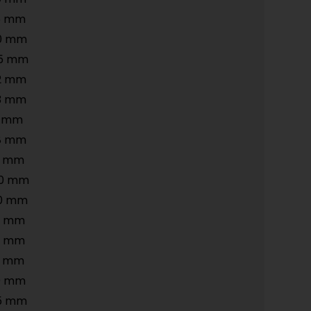
5 mm
0 mm
5 mm
2 mm
3 mm
5 mm
8 mm
5 mm
50 mm
20 mm
8 mm
0 mm
5 mm
0 mm
5 mm