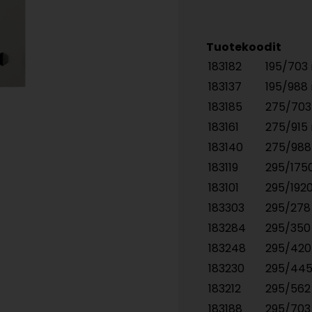
Tuotekoodit
183182
195/70
183137
195/98
183185
275/70
183161
275/91
183140
275/98
183119
295/17
183101
295/19
183303
295/27
183284
295/35
183248
295/42
183230
295/44
183212
295/56
183188
295/70