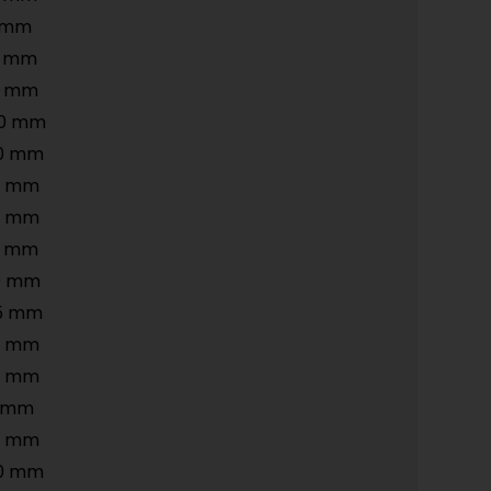
5 mm
8 mm
3 mm
50 mm
20 mm
8 mm
0 mm
5 mm
0 mm
5 mm
2 mm
3 mm
5 mm
8 mm
50 mm