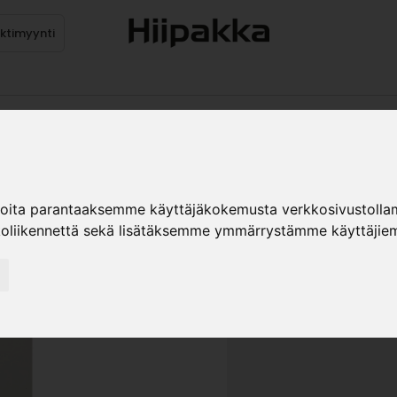
ektimyynti
stus
Sähköpöydät
Mekanismit
Levytuotteet
Reun
MLAM-OV
ioita parantaaksemme käyttäjäkokemusta verkkosivustolla
»
koliikennettä sekä lisätäksemme ymmärrystämme käyttäjiem
Teollisuustuotteet
Ka
Keskiharmaa
KOKO