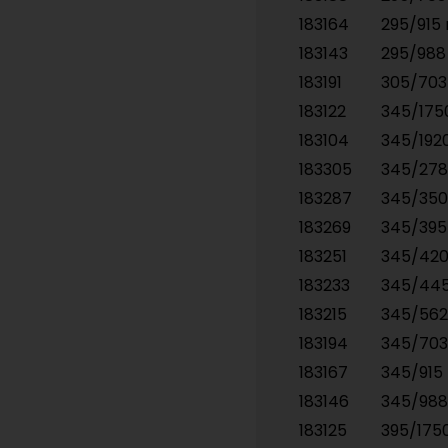
183164
295/91
183143
295/98
183191
305/70
183122
345/17
183104
345/19
183305
345/27
183287
345/35
183269
345/39
183251
345/42
183233
345/44
183215
345/56
183194
345/70
183167
345/91
183146
345/98
183125
395/17