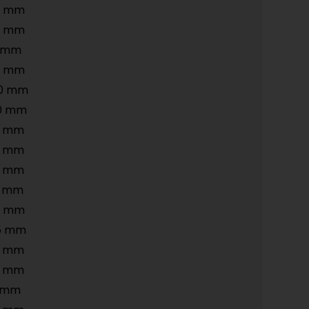
2 mm
3 mm
5 mm
8 mm
50 mm
20 mm
8 mm
0 mm
5 mm
5 mm
0 mm
5 mm
2 mm
3 mm
5 mm