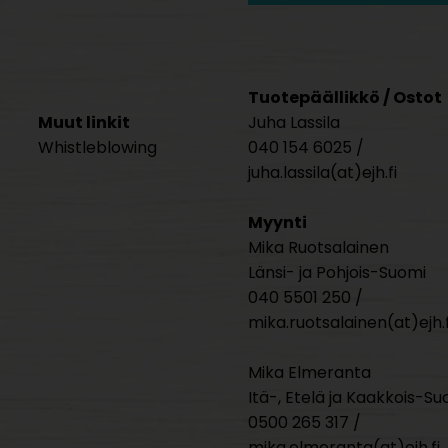
Tuotepäällikkö / Ostot
Muut linkit
Juha Lassila
Whistleblowing
040 154 6025 /
juha.lassila(at)ejh.fi
Myynti
Mika Ruotsalainen
Länsi- ja Pohjois-Suomi
040 5501 250 /
mika.ruotsalainen(at)ejh.f
Mika Elmeranta
Itä-, Etelä ja Kaakkois-Su
0500 265 317 /
mika.elmeranta(at)ejh.fi