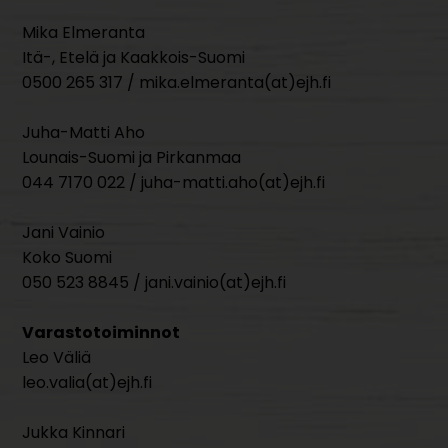
Mika Elmeranta
Itä-, Etelä ja Kaakkois-Suomi
0500 265 317 / mika.elmeranta(at)ejh.fi
Juha-Matti Aho
Lounais-Suomi ja Pirkanmaa
044 7170 022 / juha-matti.aho(at)ejh.fi
Jani Vainio
Koko Suomi
050 523 8845 / jani.vainio(at)ejh.fi
Varastotoiminnot
Leo Väliä
leo.valia(at)ejh.fi
Jukka Kinnari