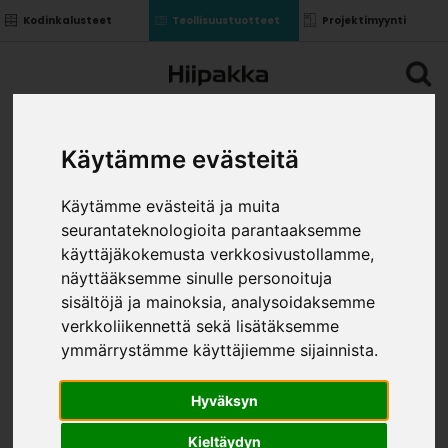
Kodinkalusteet
Teollisuustuotteet
Projektimyynti
Käytämme evästeitä
Käytämme evästeitä ja muita
seurantateknologioita parantaaksemme
käyttäjäkokemusta verkkosivustollamme,
näyttääksemme sinulle personoituja
sisältöjä ja mainoksia, analysoidaksemme
verkkoliikennettä sekä lisätäksemme
ymmärrystämme käyttäjiemme sijainnista.
Hyväksyn
Kieltäydyn