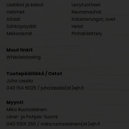
Laatikot ja kiskot
Levytuotteet
Vetimet
Reunanauhat
Altaat
Kalusterungot, ovet
Sähköpöydät
Helat
Mekanismit
Pintakäsittely
Muut linkit
Whistleblowing
Tuotepäällikkö / Ostot
Juha Lassila
040 154 6025 / juha.lassila(at)ejh.fi
Myynti
Mika Ruotsalainen
Länsi- ja Pohjois-Suomi
040 5501 250 / mika.ruotsalainen(at)ejh.fi