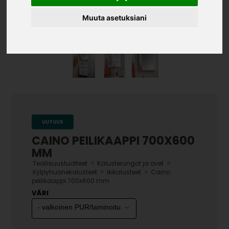
Muuta asetuksiani
UUTUUS
CAINO PEILIKAAPPI 700X600
MM
»
»
Teollisuustuotteet
Kalusterungot ja ovet
»
»
Kylpyhuonekalusteet
Ikikalusteet
Caino
peilikaappi 700x600 mm
VÄRI