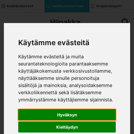
Kodinkalusteet
Teollisuustuotteet
Projektimyynti
Käytämme evästeitä
Käytämme evästeitä ja muita
seurantateknologioita parantaaksemme
YLÄKOMERON SIVU 378
käyttäjäkokemusta verkkosivustollamme,
VAS/OIK KOST.KEST.
näyttääksemme sinulle personoituja
»
»
sisältöjä ja mainoksia, analysoidaksemme
Teollisuustuotteet
Kalusterungot ja ovet
»
Komponentit uralla
Yläkomeron sivu 378 VAS/OIK
verkkoliikennettä sekä lisätäksemme
kost.kest.
ymmärrystämme käyttäjiemme sijainnista.
VÄRI
Hyväksyn
Kieltäydyn