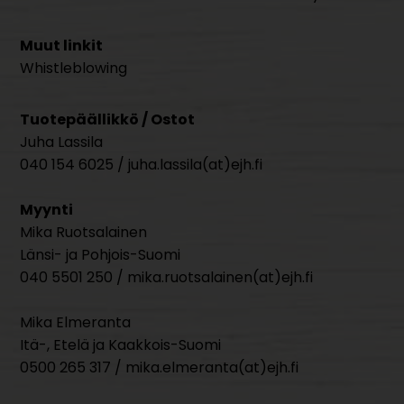
Muut linkit
Whistleblowing
Tuotepäällikkö / Ostot
Juha Lassila
040 154 6025 / juha.lassila(at)ejh.fi
Myynti
Mika Ruotsalainen
Länsi- ja Pohjois-Suomi
040 5501 250 / mika.ruotsalainen(at)ejh.fi
Mika Elmeranta
Itä-, Etelä ja Kaakkois-Suomi
0500 265 317 / mika.elmeranta(at)ejh.fi