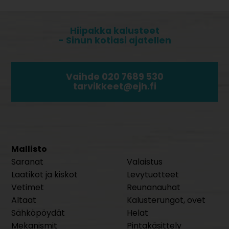
Hiipakka kalusteet
- Sinun kotiasi ajatellen
Vaihde 020 7689 530
tarvikkeet@ejh.fi
Mallisto
Saranat
Valaistus
Laatikot ja kiskot
Levytuotteet
Vetimet
Reunanauhat
Altaat
Kalusterungot, ovet
Sähköpöydät
Helat
Mekanismit
Pintakäsittely