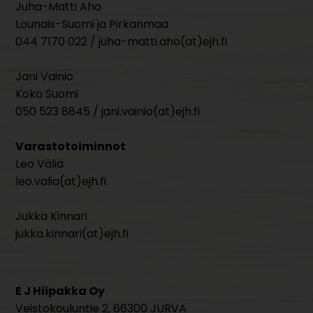
Juha-Matti Aho
Lounais-Suomi ja Pirkanmaa
044 7170 022 / juha-matti.aho(at)ejh.fi
Jani Vainio
Koko Suomi
050 523 8845 / jani.vainio(at)ejh.fi
Varastotoiminnot
Leo Väliä
leo.valia(at)ejh.fi
Jukka Kinnari
jukka.kinnari(at)ejh.fi
E J Hiipakka Oy
Veistokouluntie 2, 66300 JURVA