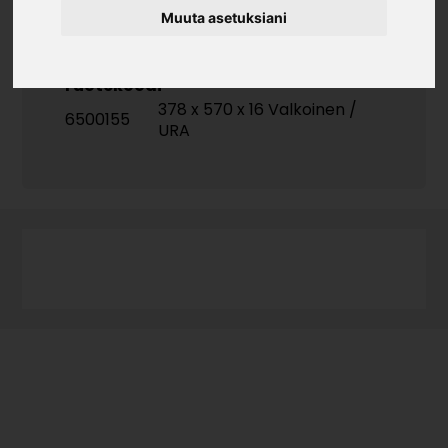
Muuta asetuksiani
Tuotekoodi
378 x 570 x 16 Valkoinen /
6500155
URA