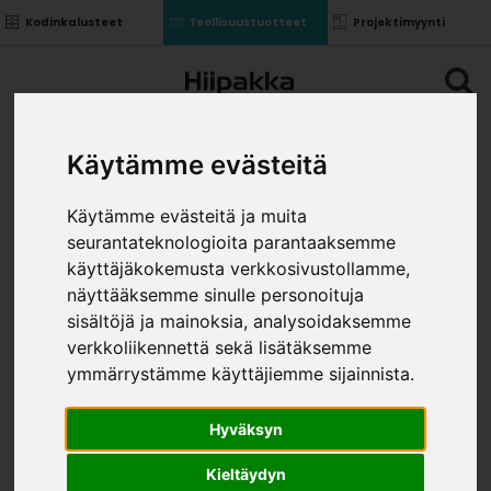
Kodinkalusteet
Teollisuustuotteet
Projektimyynti
Käytämme evästeitä
Käytämme evästeitä ja muita
seurantateknologioita parantaaksemme
YLÄ-/KUIVAUSKAAPIN
käyttäjäkokemusta verkkosivustollamme,
TAUSTA 918
näyttääksemme sinulle personoituja
»
»
Teollisuustuotteet
Kalusterungot ja ovet
sisältöjä ja mainoksia, analysoidaksemme
»
Komponentit uralla
Ylä-/kuivauskaapin tausta
verkkoliikennettä sekä lisätäksemme
918
ymmärrystämme käyttäjiemme sijainnista.
KOKO
Hyväksyn
Kieltäydyn