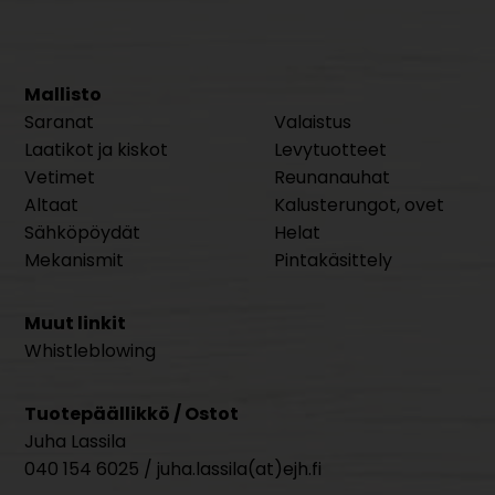
Mallisto
Saranat
Valaistus
Laatikot ja kiskot
Levytuotteet
Vetimet
Reunanauhat
Altaat
Kalusterungot, ovet
Sähköpöydät
Helat
Mekanismit
Pintakäsittely
Muut linkit
Whistleblowing
Tuotepäällikkö / Ostot
Juha Lassila
040 154 6025 / juha.lassila(at)ejh.fi