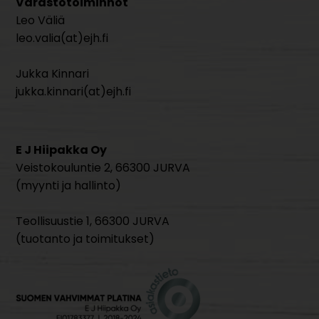
Varastotoiminnot
Leo Väliä
leo.valia(at)ejh.fi
Jukka Kinnari
jukka.kinnari(at)ejh.fi
E J Hiipakka Oy
Veistokouluntie 2, 66300 JURVA
(myynti ja hallinto)
Teollisuustie 1, 66300 JURVA
(tuotanto ja toimitukset)