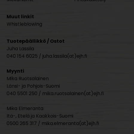
Muut linkit
Whistleblowing
Tuotepäällikkö / Ostot
Juha Lassila
040 154 6025 / juha.lassila(at)ejh.fi
Myynti
Mika Ruotsalainen
Länsi- ja Pohjois-Suomi
040 5501 250 / mika.ruotsalainen(at)ejh.fi
Mika Elmeranta
Itä-, Etelä ja Kaakkois-Suomi
0500 265 317 / mika.elmeranta(at)ejh.fi