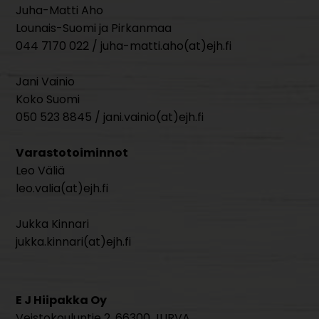
Juha-Matti Aho
Lounais-Suomi ja Pirkanmaa
044 7170 022 / juha-matti.aho(at)ejh.fi
Jani Vainio
Koko Suomi
050 523 8845 / jani.vainio(at)ejh.fi
Varastotoiminnot
Leo Väliä
leo.valia(at)ejh.fi
Jukka Kinnari
jukka.kinnari(at)ejh.fi
E J Hiipakka Oy
Veistokouluntie 2, 66300 JURVA