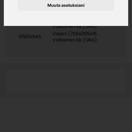
Muuta asetuksiani
Tuotekoodit
Oikea (705x305x16
6510VKKSB
Valkoinen kk /URA)
Vasen (705x305x16
6510VKKS
Valkoinen kk /URA)