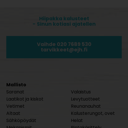
Hiipakka kalusteet
- Sinun kotiasi ajatellen
Vaihde 020 7689 530
tarvikkeet@ejh.fi
Mallisto
Saranat
Valaistus
Laatikot ja kiskot
Levytuotteet
Vetimet
Reunanauhat
Altaat
Kalusterungot, ovet
Sähköpöydät
Helat
Mekanismit
Pintakäsittely