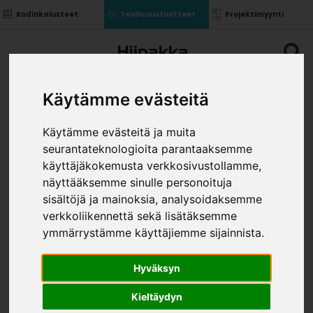
Kodinkalusteet
Teollisuustuotteet
Projektimyynti
Käytämme evästeitä
Käytämme evästeitä ja muita
seurantateknologioita parantaaksemme
KUIVAUSK. SIVU 705X305
käyttäjäkokemusta verkkosivustollamme,
»
»
näyttääksemme sinulle personoituja
Teollisuustuotteet
Kalusterungot ja ovet
»
Komponentit uralla
Kuivausk. sivu 705x305
sisältöjä ja mainoksia, analysoidaksemme
VÄRI
verkkoliikennettä sekä lisätäksemme
ymmärrystämme käyttäjiemme sijainnista.
Hyväksyn
Kieltäydyn